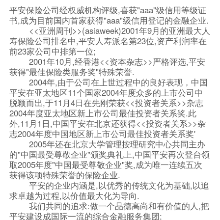
平安保险公司经权威机构评级,喜获"aaa"级信用等级证
书,成为目前国内首家获得"aaa"级信用登记的金融企业.
<<亚洲周刊>>(asiaweek)2001年9月的亚洲最大人
寿保险公司排名中,平安人寿派名第23位,资产利润率在
前23家公司中排第一位;
2001年10月,经香港<<资本杂志>>严格评选,平安
获得"最佳保险类服务奖"特殊荣誉.
2004年,由于公司在上世过程中的良好表现，中国
平安在亚太地区11个国家2004年度众多的上市公司中
脱颖而出,于11月4日在先刚荣获<<投资者关系>>杂志
2004年度亚太地区新上市公司最佳投资者关系奖.此
外,11月1日,中国平安在北京还获得<<投资者关系>>杂
志2004年度中国地区新上市公司最佳投资者关系奖'
2005年还在北京大学管理按理研究中心共同主办
的"中国最受尊敬企业"颁奖典礼上,中国平安再次登台领
取2005年度"中国最受尊敬企业"奖,成为唯一连续五次
获得该项特殊荣誉的保险企业.
平安的企业内涵是,以优秀的传统文化为基础,以追
求卓越为过程,以价值最大化为导向.
我们共同的追求:做一个品德高尚和有价值的人,把
平安建设成国际一流的综合金融服务集团;