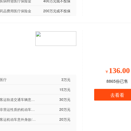
疾病特需医疗保险金
400万元或不投保
药品费用医疗保险金
200万元或不投保
136.00
￥
医疗
3万元
8865
份已售
15万元
去看看
乘坐客运轨道交通车辆意外身故/伤残
30万元
驾驶非营运性质的机动车意外身故/伤残（特定节假日双倍给付）
20万元
乘坐客运机动车意外身故/伤残（特定节假日双倍给付）
20万元