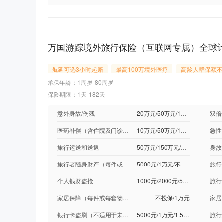
万国游踪境外旅行保险（互联网专属）全球
航延可选3小时起赔
最高100万境外医疗
高龄人群保额
承保年龄：1周岁-80周岁
保险期限：1天-182天
意外身故/伤残
20万元/50万元/100万元
医药补偿（含住院及门诊医药费用）
10万元/50万元/100万元
急性
旅行运送和送返
50万元/150万元/实际费用
旅行者随身财产（每件或每套行李或物品赔偿限额：2500元）
5000元/1万元/不承保
个人钱财盗抢
1000元/2000元/5000元
旅行
家居保障（每件或每套物品赔偿限额：1000元）
不投保/1万元
银行卡盗刷（不适用于未成年人）
5000元/1万元/1.5万元