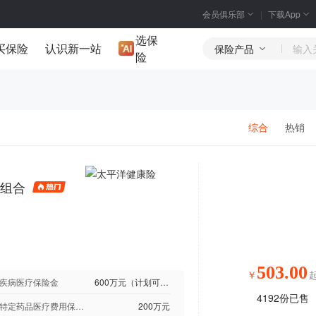
会员俱乐部
下载App
选保
买保险
认识新一站
保险产品
险
综合
热销
组合
503.00
￥
疾病医疗保险金
600万元（计划可选）
4192
份已售
附加特定药品医疗费用保险金
200万元