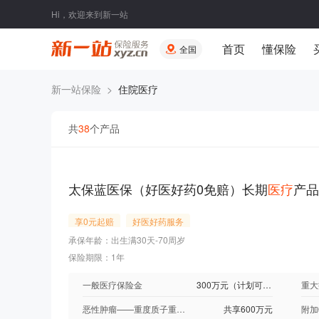
Hi，欢迎来到新一站
首页
懂保险
全国
新一站保险
>
住院医疗
共
38
个产品
太保蓝医保（好医好药0免赔）长期
医疗
产品
享0元起赔
好医好药服务
承保年龄：出生满30天-70周岁
保险期限：1年
一般医疗保险金
300万元（计划可选）
重大
恶性肿瘤——重度质子重离子医疗保险金
共享600万元