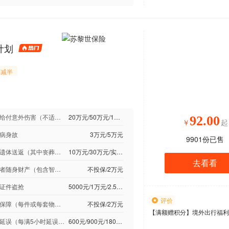
计划
不减半
双倍给付意外伤害（不适用于未成年人）
20万元/50万元/100万元
92.00
￥
起
病身故
3万元/5万元
9901
份已售
身故遗体送返（其中丧葬费用以16,000元为限）
10万元/30万元/实际费用
去看看
旅行者随身财产（包含智能手机，手提电脑，平板电脑）每件或每套行李或物品赔偿限额：2500元
不投保/2万元
证件盗抢
5000元/1万元/2.5万元
评价
家居保障（每件或每套物品赔偿限额：2000元）
不投保/2万元
【
满额赠积分
】
境外出行福利
旅行延误（每满5小时延误,赔偿300元；若投保选择旅行延误升级，则每满3小时延误,赔偿300元）
600元/900元/1800元