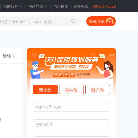
自助服务
网站导航
信息披露
服务热线：
400-667-5599
登录/注册
价格
团体险
责任险
财产险
起