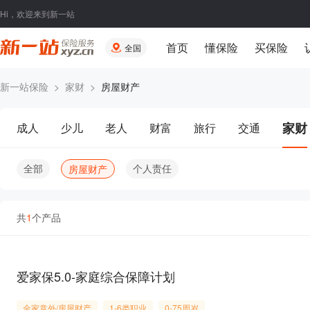
Hi，欢迎来到新一站
首页
懂保险
买保险
全国
新一站保险
>
家财
>
房屋财产
家财
成人
少儿
老人
财富
旅行
交通
全部
个人责任
房屋财产
共
1
个产品
爱家保5.0-家庭综合保障计划
全家意外/房屋财产
1-6类职业
0-75周岁