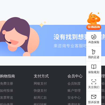
AI选保险
我的足迹
保险规划
购物指南
支付方式
会员中心
理
免费注册
网银支付
会员制度
省
关注我们
如何投保
快捷支付
账户管理
我
发票寄送
邮局汇款
安全中心
理
投诉反馈
积分使用
银行转账
邀请好友
理