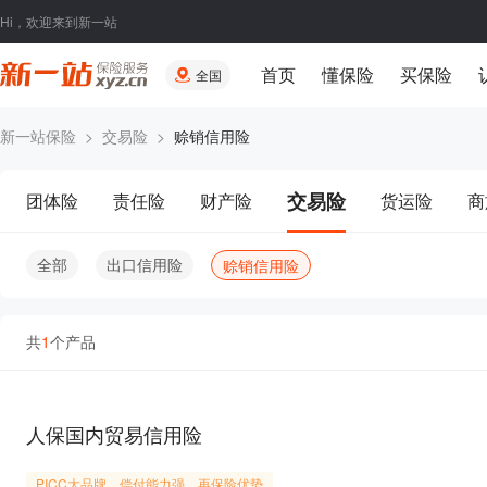
Hi，欢迎来到新一站
首页
懂保险
买保险
全国
新一站保险
>
交易险
>
赊销信用险
交易险
团体险
责任险
财产险
货运险
商
全部
出口信用险
赊销信用险
共
1
个产品
人保国内贸易信用险
PICC大品牌、偿付能力强、再保险优势