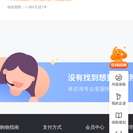
保险期限：1-365天或1年
AI选保险
我的足迹
保险规划
购物指南
支付方式
会员中心
理