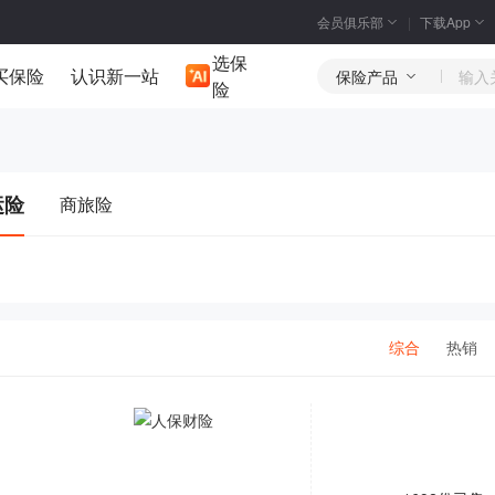
会员俱乐部
下载App
选保
买保险
认识新一站
保险产品
险
运险
商旅险
综合
热销