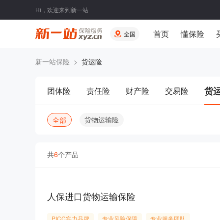
Hi，欢迎来到新一站
首页
懂保险
全国
新一站保险
>
货运险
货
团体险
责任险
财产险
交易险
货物运输险
全部
共
6
个产品
人保进口货物运输保险
PICC实力品牌
专业风险保障
专业服务团队