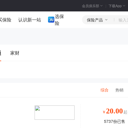
会员俱乐部
下载App
选保
买保险
认识新一站
保险产品
险
通
家财
综合
热销
20.00
￥
起
5737
份已售