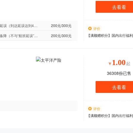
去看看
航班延误（到达延误达到4小时及以上赔付，以保险金额为限，不与“航班返航”、“航班备降”责任叠加赔付）
200元/300元
评价
【
满额赠积分
】
国内出行福利
航班备降（不与“航班延误”、“航班返航”责任叠加赔付）
200元/300元
1.00
￥
起
36308
份已售
去看看
评价
【
满额赠积分
】
国内出行福利