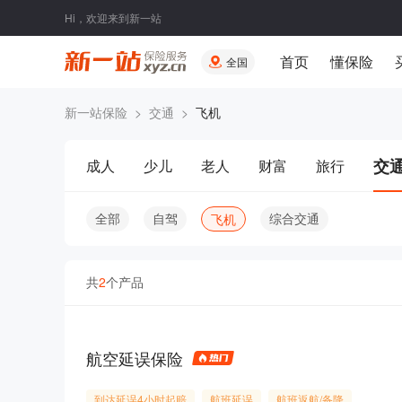
Hi，欢迎来到新一站
首页
懂保险
全国
新一站保险
>
交通
>
飞机
交
成人
少儿
老人
财富
旅行
全部
自驾
综合交通
飞机
共
2
个产品
航空延误保险
到达延误4小时起赔
航班延误
航班返航/备降