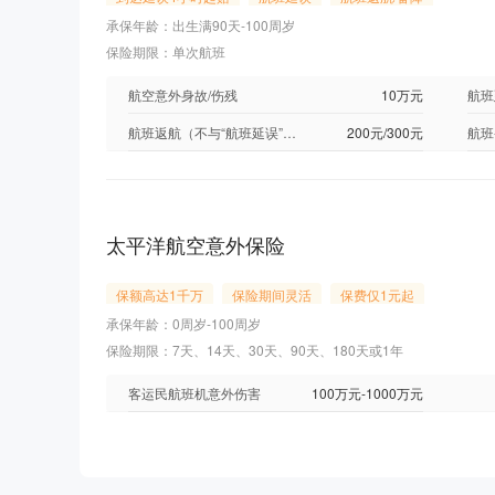
承保年龄：出生满90天-100周岁
保险期限：单次航班
航空意外身故/伤残
10万元
航班返航（不与“航班延误”、“航班备降”责任叠加赔付）
200元/300元
太平洋航空意外保险
保额高达1千万
保险期间灵活
保费仅1元起
承保年龄：0周岁-100周岁
保险期限：7天、14天、30天、90天、180天或1年
客运民航班机意外伤害
100万元-1000万元