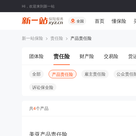
Hi，欢迎来到新一站
首页
懂保险
全国
新一站保险
>
责任险
>
产品责任险
责任险
团体险
财产险
交易险
货
全部
雇主责任险
公众责任
产品责任险
诉讼保全险
共
4
个产品
美亚产品责任险