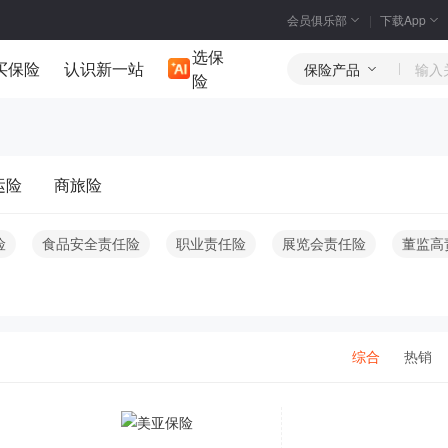
会员俱乐部
下载App
选保
买保险
认识新一站
保险产品
险
运险
商旅险
险
食品安全责任险
职业责任险
展览会责任险
董监高
综合
热销