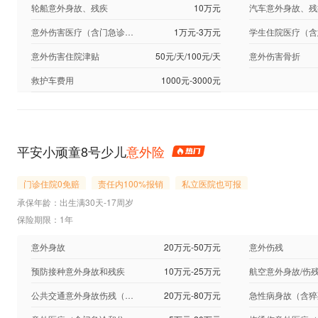
轮船意外身故、残疾
10万元
汽车意外身故、残
意外伤害医疗（含门急诊及住院）
1万元-3万元
意外伤害住院津贴
50元/天/100元/天
意外伤害骨折
救护车费用
1000元-3000元
平安小顽童8号少儿
意外险
门诊住院0免赔
责任内100%报销
私立医院也可报
承保年龄：出生满30天-17周岁
保险期限：1年
意外身故
20万元-50万元
意外伤残
预防接种意外身故和残疾
10万元-25万元
航空意外身故/伤
公共交通意外身故伤残（含校车）
20万元-80万元
急性病身故（含猝