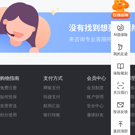
AI选保险
我的足迹
保险规划
购物指南
支付方式
会员中心
理
免费注册
网银支付
会员制度
省
关注我们
如何投保
快捷支付
账户管理
我
发票寄送
邮局汇款
安全中心
理
投诉反馈
积分使用
银行转账
邀请好友
理
理
返回顶部