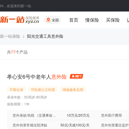
Hi，欢迎来到新一站
首页
懂保险
买保险
全国
新一站保险
>
阳光交通工具意外险
共
77
个产品
孝心安6号中老年人
意外险
不限社保
可拓展公立特需
增值服务实用
承保年龄：50周岁-80周岁
保险期限：1年
意外身故/伤残 （交通事故保额按50%）
10万元/20万元
意外医疗费用
意外伤害常规住院津贴
50元/天或100元/天