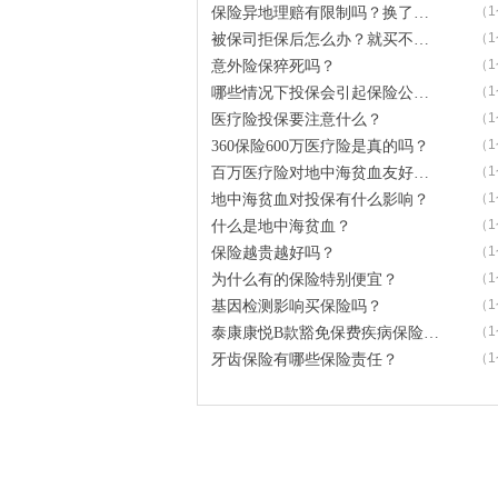
（
保险异地理赔有限制吗？换了常住地保险还会赔吗？
（
被保司拒保后怎么办？就买不了保险了吗？
（
意外险保猝死吗？
（
哪些情况下投保会引起保险公司重视并调查比较严格？
（
医疗险投保要注意什么？
（
360保险600万医疗险是真的吗？
（
百万医疗险对地中海贫血友好吗？可以买吗？
（
地中海贫血对投保有什么影响？
（
什么是地中海贫血？
（
保险越贵越好吗？
（
为什么有的保险特别便宜？
（
基因检测影响买保险吗？
（
泰康康悦B款豁免保费疾病保险怎么样？
（
牙齿保险有哪些保险责任？