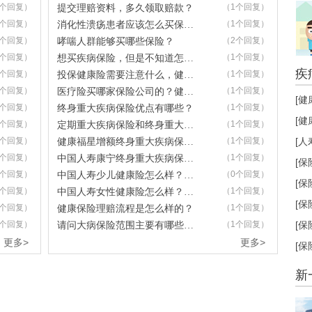
1个回复）
（1个回复）
提交理赔资料，多久领取赔款？
1个回复）
（1个回复）
消化性溃疡患者应该怎么买保险？
1个回复）
（2个回复）
哮喘人群能够买哪些保险？
1个回复）
（1个回复）
想买疾病保险，但是不知道怎么选？
产品
疾
1个回复）
（1个回复）
投保健康险需要注意什么，健康险免责条款有哪些？
1个回复）
（1个回复）
医疗险买哪家保险公司的？健康险和医疗险区别在哪？
[健
1个回复）
（1个回复）
终身重大疾病保险优点有哪些？
[健
1个回复）
（1个回复）
定期重大疾病保险和终身重大疾病保险有什么区别？
1个回复）
（1个回复）
[人
健康福星增额终身重大疾病保险怎么样？
1个回复）
（1个回复）
中国人寿康宁终身重大疾病保险怎么样？
[保
产品
1个回复）
（0个回复）
中国人寿少儿健康险怎么样？如何购买？
[保
1个回复）
（1个回复）
中国人寿女性健康险怎么样？如何购买？
[保
1个回复）
（1个回复）
健康保险理赔流程是怎么样的？
1个回复）
（1个回复）
[保
请问大病保险范围主要有哪些啊？
更多>
更多>
[保
产品
新
租车