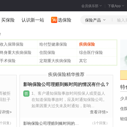
会员俱乐部
下载App
买保险
认识新一站
选保险
保险产品
产品
险
收入保障保险
给付型健康保险
疾病保险
终身重大疾病保险
住院保险
综合医疗保险
手术保险
定期重大疾病保险
其它
产品
疾病保险精华推荐
租车
影响保险公司理赔到账时间的情况有什么？
特
而被拒
1、客户通知保险事故时间投保人或受益人
答
少
回肚子
在知道保险事故时，应及时通知保险公司。
如果因重大过失未及时通知，影响...
住
看详情>
查看详情>
产品
轻
1个回复）
（1个回复）
影响保险公司理赔到账时间的情况有什么？