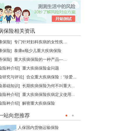
人保进口货物运输保险
特色：
PICC实力品牌,专业风险保障,专业服务团队
病保险相关资讯
康保险]
专门针对妇科疾病的女性疾...
人保出口货物运输保险
康保险]
泰康e顺少儿重大疾病保险
寿保险]
重大疾病保险的一种产品—...
险险种介绍]
重大疾病保险金问题
特色：
PICC实力品牌,专业风险保障,专业服务团队
险研究与评论]
合众重大疾病保险：“珍爱...
险基础知识]
长期疾病保险为何不叫重大...
君安行交通意外险
险险种介绍]
重大疾病保险疾病定义使用...
¥
2.00
险险种介绍]
解密重大疾病保险
特色：
日常公共交通全覆盖,飞机/轮船/高铁,地铁/出
一站向您推荐
/公交
人保国内货物运输保险