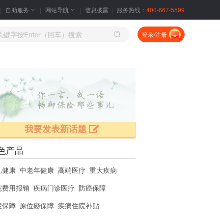
自助服务
网站导航
信息披露
服务热线：
400-667-5599
人保出口货物运输保险
登录/注册
特色：
PICC实力品牌,专业风险保障,专业服务团队
君安行交通意外险
¥
2.00
特色：
日常公共交通全覆盖,飞机/轮船/高铁,地铁/出
我要发表新话题
/公交
色产品
人保国内货物运输保险
儿健康
中老年健康
高端医疗
重大疾病
院费用报销
疾病门诊医疗
防癌保障
特色：
PICC实力品牌,专业风险保障,专业服务团队
症保障
原位癌保障
疾病住院补贴