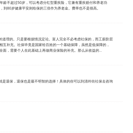
母年龄不超过50岁，可以考虑分红型重疾险，它兼有重疾赔付和养老功
倍，到80岁健康平安则给保的三倍作为养老金。费率也不是很高。
的道理的。只是要根据情况定论。富人完全不必考虑社保的，而工薪阶层
相互补充。社保毕竟是国家给百姓的一个基础保障，虽然是低保障的，
面，需要个人在此基础上再做商业保险的补充。那么从收益的...
就是退保，退保也是最不明智的选择！具体的你可以到清吟街社保去咨询