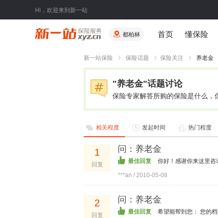
Hi，欢迎来到新一站
首页
懂保险
都柏林
新一站保险
保险话题
保险关注
养老金
"养老金"话题讨论
保险专家解答所购的保险是什么，
相关程度
发起时间
热门程度
问：养老金
1
最佳回复
你好！感谢你来这里咨
回复
***an / 2010-05-08
问：养老金
2
最佳回复
希望能帮到您： 您的
回复