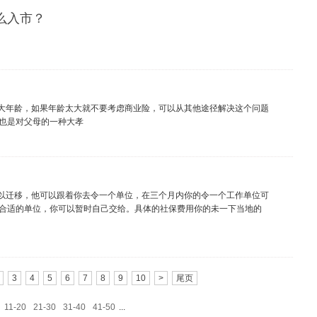
么入市？
大年龄，如果年龄太大就不要考虑商业险，可以从其他途径解决这个问题
也是对父母的一种大孝
以迁移，他可以跟着你去令一个单位，在三个月内你的令一个工作单位可
合适的单位，你可以暂时自己交给。具体的社保费用你的未一下当地的
3
4
5
6
7
8
9
10
>
尾页
11-20
21-30
31-40
41-50
...