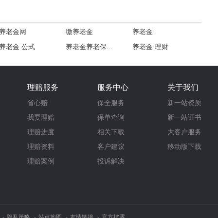
养老金网
缴养老金
养老金
养老金 公式
养老金养老保...
养老金 理财
理赔服务
服务中心
关于我们
省心赔
保全服务
新一站资质
我要理赔
保单查询
新一站证书
理赔进度
相关下载
大客户服务
理赔资料
客户建议
移动版下载
理赔案例
投诉解决
隐私策略
站点地图
友情链接
官方披露