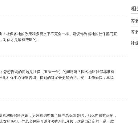
相
养
养
询！社保各地的政策和缴费水平不完全一样，建议你到当地的社保部门直
，对你才是最有帮助的。
社
网；您想咨询的问题是社保（五险一金）的问题吗？因各地区社保标准有
或去当地社保中心详细咨询，得到的答案会更加确切。祝：工作愉快；幸福
恭喜您很保险意识，另外看到您想了解养老保险是吧，那么您很有远见，
儿女的负担。养老金保险可以年领也可以月领，这是自己定的，是一款