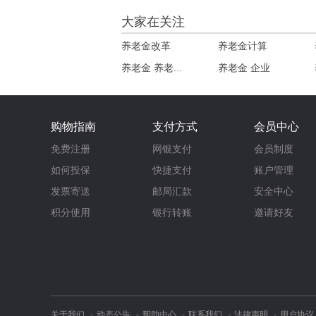
大家在关注
养老金改革
养老金计算
养老金 养老...
养老金 企业
购物指南
支付方式
会员中心
免费注册
网银支付
会员制度
如何投保
快捷支付
账户管理
发票寄送
邮局汇款
安全中心
积分使用
银行转账
邀请好友
关于我们
动态公告
帮助中心
联系我们
法律声明
用户协议