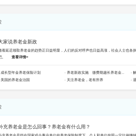
险
大家说养老金新政
随着延迟领取养老金的趋势正日益明显，人们的反对呼声也日益高涨，社会人士也各
吧。
查看详情>
成长型年金养老保险计划
养老新政实施 缴费期越长养老金...
美国的养老金治国
关注养老金，老有所养
险
补充养老金是怎么回事？养老金有什么用？
补充养老金是指在国家或企事业单位的养老保险制度下，个人和单位按照一定比例缴