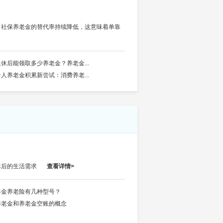
，社保养老金的替代率持续降低，这意味着单靠
退休后能领取多少养老金？养老金...
个人养老金积累新尝试：消费养老...
休后的生活需求
查看详情>
年金养老险有几种型号？
养老金和养老金空账的概念