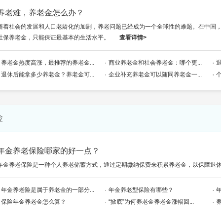
养老难，养老金怎么办？
随着社会的发展和人口老龄化的加剧，养老问题已经成为一个全球性的难题。在中国
社保养老金，只能保证最基本的生活水平。
查看详情>
养老金热度高涨，最推荐的养老金...
商业养老金和社会养老金：哪个更...
退休后能拿多少养老金？养老金可...
企业补充养老金可以随同养老金一...
险
年金养老保险哪家的好一点？
年金养老保险是一种个人养老储蓄方式，通过定期缴纳保费来积累养老金，以保障退
年金养老险是属于养老金的一部分...
年金养老型保险有哪些？
保险年金养老金怎么算？
“掀底”为何养老金养老金涨幅回...