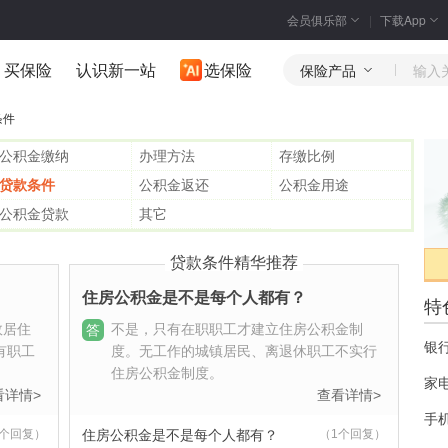
会员俱乐部
下载App
买保险
认识新一站
选保险
保险产品
条件
公积金缴纳
办理方法
存缴比例
贷款条件
公积金返还
公积金用途
公积金贷款
其它
贷款条件精华推荐
住房公积金是不是每个人都有？
特
效居住
不是，只有在职职工才建立住房公积金制
答
银
有职工
度。无工作的城镇居民、离退休职工不实行
住房公积金制度。
家
看详情>
查看详情>
手
1个回复）
（1个回复）
住房公积金是不是每个人都有？