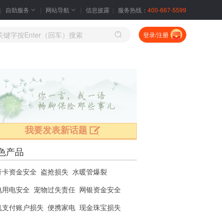
自助服务
网站导航
信息披露
服务热线：
400-667-5599
登录/注册
我要发表新话题
色产品
行卡资金安全
盗抢损失
水暖管爆裂
电用电安全
宠物过失责任
网银资金安全
机支付账户损失
便携家电
现金珠宝损失