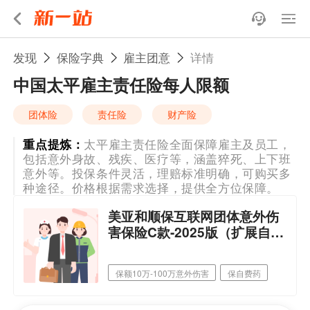
发现
保险字典
雇主团意
详情
中国太平雇主责任险每人限额
团体险
责任险
财产险
重点提炼：
太平雇主责任险全面保障雇主及员工，
包括意外身故、残疾、医疗等，涵盖猝死、上下班
意外等。投保条件灵活，理赔标准明确，可购买多
种途径。价格根据需求选择，提供全方位保障。
美亚和顺保互联网团体意外伤
害保险C款-2025版（扩展自费
药）
保额10万-100万意外伤害
保自费药
可扩展5米高处作业
可选择猝死