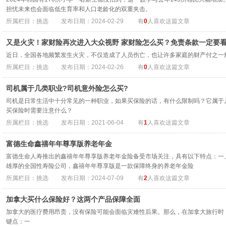
担忧未来也会面临低生育率和人口老龄化的双重夹击。
所属栏目：挑选
发布日期：2024-02-29
有
0
人喜欢这篇文章
又是火灾！家财险再次进入大众视野 家财险怎么买？免责条款一定要
近日，全国各地频繁发生火灾，不仅造成了人员伤亡，也让许多家庭的财产付之一
所属栏目：挑选
发布日期：2024-02-26
有
0
人喜欢这篇文章
司机属于几类职业?司机意外险怎么买?
司机是日常生活中十分常见的一种职业，如果买保险的话，有什么限制吗？它属于
买保险时需要注意什么？
所属栏目：挑选
发布日期：2021-06-04
有
1
人喜欢这篇文章
富德生命鑫禧年年尊享版养老年金
富德生命人寿推出的鑫禧年年尊享版养老年金险备受市场关注，具有以下特点：一
雄厚的全国性寿险公司，鑫禧年年尊享版是一款保障终身的养老年金险
所属栏目：挑选
发布日期：2024-07-09
有
2
人喜欢这篇文章
加拿大买什么保险好？这两个产品保障全面
加拿大的医疗费用昂贵，没有保险可能会面临灾难性后果。那么，在加拿大旅行时
键点：一