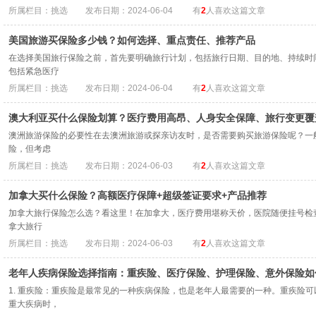
所属栏目：挑选
发布日期：2024-06-04
有
2
人喜欢这篇文章
美国旅游买保险多少钱？如何选择、重点责任、推荐产品
在选择美国旅行保险之前，首先要明确旅行计划，包括旅行日期、目的地、持续时
包括紧急医疗
所属栏目：挑选
发布日期：2024-06-04
有
2
人喜欢这篇文章
澳大利亚买什么保险划算？医疗费用高昂、人身安全保障、旅行变更覆
澳洲旅游保险的必要性在去澳洲旅游或探亲访友时，是否需要购买旅游保险呢？一
险，但考虑
所属栏目：挑选
发布日期：2024-06-03
有
2
人喜欢这篇文章
加拿大买什么保险？高额医疗保障+超级签证要求+产品推荐
加拿大旅行保险怎么选？看这里！在加拿大，医疗费用堪称天价，医院随便挂号检
拿大旅行
所属栏目：挑选
发布日期：2024-06-03
有
2
人喜欢这篇文章
老年人疾病保险选择指南：重疾险、医疗保险、护理保险、意外保险如
1. 重疾险：重疾险是最常见的一种疾病保险，也是老年人最需要的一种。重疾险
重大疾病时，