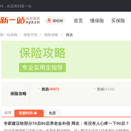
Hi，欢迎来到新一站
首页
懂保险
买保险
都柏林
新一站保险
保险学堂
保险攻略
挑选
挑选
(4007)
投保
(4108)
保险攻略
排序
更新时间
热度
专家建议给部分70后80后养老金补偿 网友：有没有人心疼一下90后？
2024年韩国有176所小学一名新生都没招到，这一数字与去年145所相比大幅增