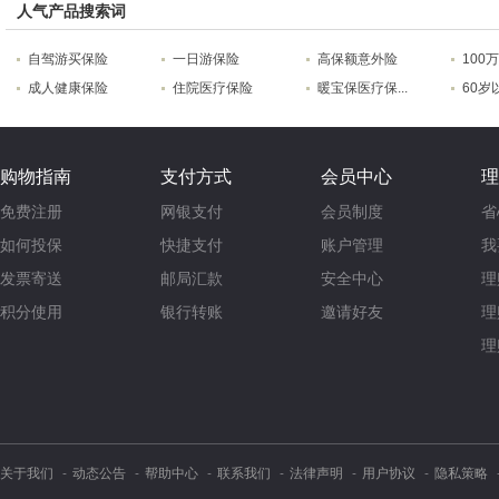
人气产品搜索词
自驾游买保险
一日游保险
高保额意外险
100
成人健康保险
住院医疗保险
暖宝保医疗保...
60岁
购物指南
支付方式
会员中心
理
免费注册
网银支付
会员制度
省
如何投保
快捷支付
账户管理
我
发票寄送
邮局汇款
安全中心
理
积分使用
银行转账
邀请好友
理
理
关于我们
动态公告
帮助中心
联系我们
法律声明
用户协议
隐私策略