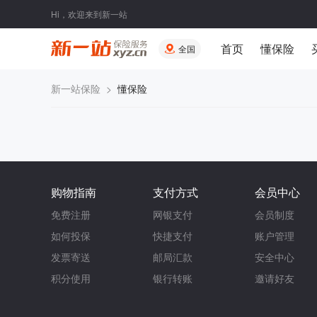
Hi，欢迎来到新一站
首页
懂保险
全国
新一站保险
>
懂保险
购物指南
支付方式
会员中心
免费注册
网银支付
会员制度
如何投保
快捷支付
账户管理
发票寄送
邮局汇款
安全中心
积分使用
银行转账
邀请好友