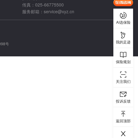
传真：025-66775500
服务邮箱：
service@xyz.cn
AI选保险
我的足迹
098号
保险规划
关注我们
投诉反馈
返回顶部