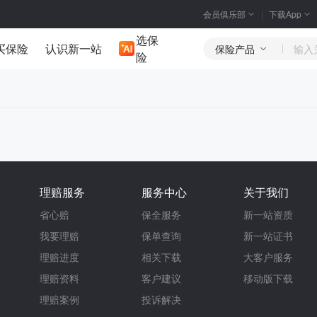
会员俱乐部
下载App
选保
买保险
认识新一站
保险产品
险
理赔服务
服务中心
关于我们
省心赔
保全服务
新一站资质
我要理赔
保单查询
新一站证书
理赔进度
相关下载
大客户服务
理赔资料
客户建议
移动版下载
理赔案例
投诉解决