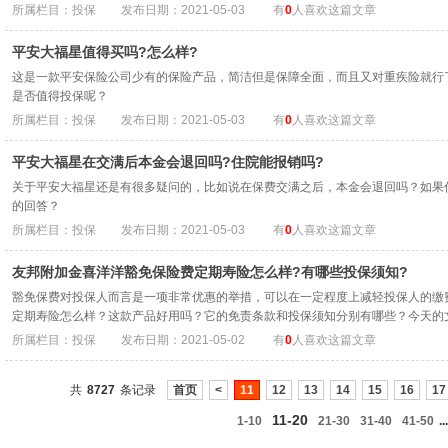
所属栏目：投保
发布日期：2021-05-03
有
0
人喜欢这篇文章
平安大福星值得买吗?怎么样?
这是一款平安保险公司少有的保险产品，简洁但是保障全面，而且又对重疾险就行
是否值得投保呢？
所属栏目：投保
发布日期：2021-05-03
有
0
人喜欢这篇文章
平安大福星在交满后本金会退回吗?住院能报销吗?
关于平安大福星还是有很多疑问的，比如说在保费交满之后，本金会退回吗？如果
的回答？
所属栏目：投保
发布日期：2021-05-03
有
0
人喜欢这篇文章
友邦附加金喜洋洋豁免保险费定期寿险怎么样?有哪些投保须知?
豁免保费对投保人而言是一项非常优惠的举措，可以在一定程度上减轻投保人的缴
定期寿险怎么样？这款产品好用吗？它的免责条款和投保须知分别有哪些？今天的
所属栏目：投保
发布日期：2021-05-02
有
0
人喜欢这篇文章
共
8727
条记录
首页
<
11
12
13
14
15
16
17
11-20
1-10
21-30
31-40
41-50
...