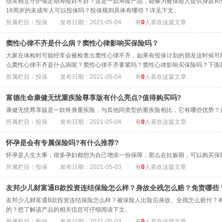
信美相互守护颂定期寿险好不好？这是一款寿险产品，能够为被保险人提供身故和
18周岁的未成年人可以投保吗？投保规则具体有哪些？详见下文。
所属栏目：投保
发布日期：2021-05-04
有
0
人喜欢这篇文章
窦性心律不齐是什么病？窦性心律影响买保险吗？
大家在体检时可能经常会被检查出窦性心律不齐，如果有投保计划的朋友这时候可
么窦性心律不齐是什么病呢？窦性心律不齐要紧吗？窦性心律影响买保险吗？下面
所属栏目：投保
发布日期：2021-05-04
有
0
人喜欢这篇文章
富德生命康健无忧重疾险尊享版有什么亮点?值得购买吗?
康健无忧尊享版是一款终身重疾险，与其他同类型的重疾险相比，它有哪些优势？
所属栏目：投保
发布日期：2021-05-04
有
0
人喜欢这篇文章
怀孕是会有专属保险吗?有什么推荐?
怀孕是人生大事，很多孕妇都想为自己增添一份保障，那么在妊娠期，可以购买保
所属栏目：投保
发布日期：2021-05-03
有
0
人喜欢这篇文章
友邦少儿财富通B款投资连结保险怎么样？身故全残怎么赔？免责哪些
友邦少儿财富通B款投资连结保险怎么样？被保险人出险后身故、全残怎么赔付？
的？想了解该产品的相关信息可仔细阅读下文。
所属栏目：投保
发布日期：2021-05-03
有
0
人喜欢这篇文章