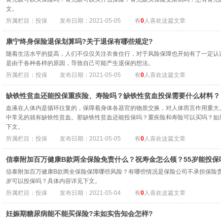
文。
所属栏目：投保
发布日期：2021-05-05
有
0
人喜欢这篇文章
康宁终身保险退保划算吗?关于退保有哪些规定?
随着生活水平的提高，人们不仅仅关注衣食住行，对于风险保障也开始有了一定认
是由于各种各样的原因，导致自己可能产生退保的想法。
所属栏目：投保
发布日期：2021-05-05
有
0
人喜欢这篇文章
缺铁性贫血还能投保重疾险、寿险吗？缺铁性贫血投保需要什么材料？
血液在人体内是循环往复的，保障着身体各器官的物质交换，对人体而言作用重大
中常见的就有缺铁性贫血。那缺铁性贫血还能投保吗？重疾险和寿险可以买吗？如
下文。
所属栏目：投保
发布日期：2021-05-05
有
0
人喜欢这篇文章
信泰附加百万健康B款两全保险免责什么？祝寿金怎么领？55岁能投保
信泰附加百万健康B款两全保险保障哪些风险？有哪些情况是保险公司不承担保险责
岁可以投保吗？具体内容详见下文。
所属栏目：投保
发布日期：2021-05-04
有
0
人喜欢这篇文章
妊娠期糖尿病能不能买保险?未如实告知会怎样?