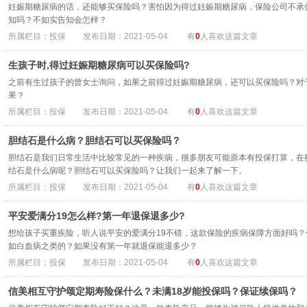
妊娠期糖尿病的话，还能够买保险吗？害怕因为得过妊娠期糖尿病，保险公司不承
知吗？不如实告知会怎样？
所属栏目：投保
发布日期：2021-05-04
有
0
人喜欢这篇文章
生孩子时,得过妊娠期糖尿病可以买保险吗?
之前有生过孩子的曾女士询问，如果之前得过妊娠期糖尿病，还可以买保险吗？对
果？
所属栏目：投保
发布日期：2021-05-04
有
0
人喜欢这篇文章
胆结石是什么病？胆结石可以买保险吗？
胆结石是我们日常生活中比较常见的一种疾病，很多朋友可能原本有投保打算，在
结石是什么病呢？胆结石可以买保险吗？让我们一起来了解一下。
所属栏目：投保
发布日期：2021-05-04
有
0
人喜欢这篇文章
平安爱满分19怎么样?第一年退保退多少?
想给孩子买重疾险，听人说平安的爱满分19不错，这款保险的疾病保障方面好吗
如白血病之类的？如果没有第一年就退保能退多少？
所属栏目：投保
发布日期：2021-05-04
有
0
人喜欢这篇文章
信美相互守护颂定期寿险保什么？未满18岁能投保吗？保证续保吗？