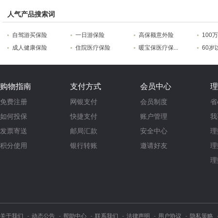
人气产品搜索词
自驾游买保险
一日游保险
高保额意外险
100
成人健康保险
住院医疗保险
暖宝保医疗保...
60岁
购物指南
支付方式
会员中心
理
免费注册
网银支付
会员制度
省
如何投保
快捷支付
账户管理
我
发票寄送
邮局汇款
安全中心
理
积分使用
银行转账
邀请好友
理
理
关于我们
动态公告
帮助中心
联系我们
法律声明
用户协议
隐私策略