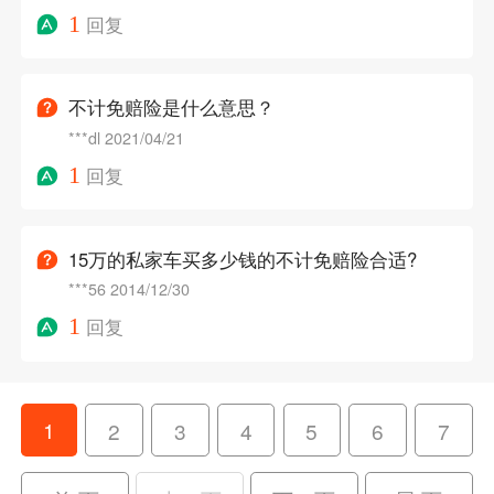
1
回复
不计免赔险是什么意思？
***dl
2021/04/21
1
回复
15万的私家车买多少钱的不计免赔险合适?
***56
2014/12/30
1
回复
1
2
3
4
5
6
7