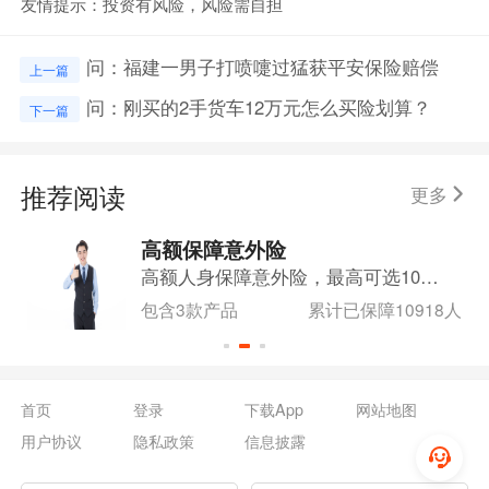
友情提示：投资有风险，风险需自担
问：福建一男子打喷嚏过猛获平安保险赔偿
上一篇
问：刚买的2手货车12万元怎么买险划算？
下一篇
推荐阅读
更多
高额保障意外险
高额人身保障意外险，最高可选100万保额！意外医疗不限社保，可报销门诊、住院意外医疗费用！
包含3款产品
累计已保障10918人
首页
登录
下载App
网站地图
用户协议
隐私政策
信息披露