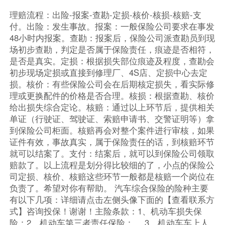
理赔流程：出险-报案-查勘-定损-核价-核损-核赔-支
付。出险：发生事故。报案：一般保险公司要求在事发
48小时内报案。查勘：报案后，保险公司派查勘员到现
场初步查勘，判定是否属于保险责任，痕迹是否相符，
是否是真实。定损：根据损失部位痕迹及程度，查勘会
初步现场定损或直接到修理厂、4S店、定损中心去定
损。核价：有些保险公司会在后期核定损失，看实际修
理或更换配件的价格是否合理。核损：根据查勘、核价
给出损失综合定论。核赔：通过以上环节后，提供相关
单证（行驶证、驾驶证、索赔申请书、交警证明等）拿
到保险公司柜面。核赔再会对整个案件进行审核，如果
证件有效，事故真实，属于保险责任的话，到核赔环节
就可以结案了。支付：结案后，就可以到保险公司领取
赔款了。以上流程是划分得比较细的了，小点的保险公
司定损、核价、核赔这些环节一般都是核赔一个岗位在
负责了。希望对你有帮助。 汽车综合保险的险种主要
有以下几项：详细请点击左侧头像下面的【查看联系方
式】咨询投保！谢谢！主险条款：1、机动车损失保
险：2、机动车第三者责任保险： 3、机动车车上人