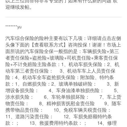
以上三位回答得非常专业的了如果有什么新的问题 欢
迎继续发帖。
*******yu
汽车综合保险的险种主要有以下几项：详细请点击左侧
头像下面的【查看联系方式】咨询投保！谢谢！市场上
面所说的汽车保险全保一般指的是：车辆损失险+第三
者责任保险+盗抢险+玻璃险+司机责任险+乘客责任保
险+不计免赔险主险条款：1、机动车损失保险：2、机
动车第三者责任保险： 3、机动车车上人员责任保
险：4、机动车全车盗抢损失保险：附加险、特约条
款：1、自燃损失险：2、玻璃单独破碎险： 3、新
增设备损失险： 4、车身油漆单独损伤险： 5、
涉水损失险： 6、车轮单独损坏险： 7、车上货
物责任险： 8、精神损害抚慰金责任险 9、随车
携带物品责任险： 10、免税车辆关税责任险：
11、道路污染责任险： 12、车损免赔额特约条
款：； 13、救援费用特约条款：； 14、修理