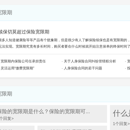
宽限期
续保切莫超过保险宽限期
很多人知道健康险等等产品有个犹豫期，但是很少有人了解保险续保也是有宽限期的
无法实现。宽限期究竟有多长时间，购买者要在什么时候就开始注意保单的终保时间
宽限期内保险公司任承担责任
关于人身保险合同纠纷管辖权分析
灵活运用“缴费宽限期”
人身保险合同的若干问题
宽限期
保险的宽限期是什么？保险的宽限期可...
什么
0个回复>
1个回复>