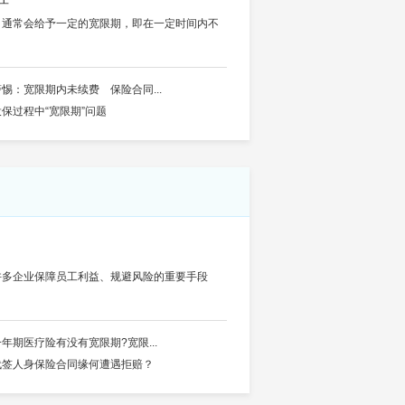
司通常会给予一定的宽限期，即在一定时间内不
警惕：宽限期内未续费 保险合同...
投保过程中“宽限期”问题
许多企业保障员工利益、规避风险的重要手段
一年期医疗险有没有宽限期?宽限...
代签人身保险合同缘何遭遇拒赔？