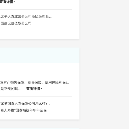
查看详情>
记太平人寿北京分公司高级经理杜...
全面建设价值型分公司
，主营财产损失保险、责任保险、信用保险和保证
正规的吗...
查看详情>
陆家嘴国泰人寿保险公司怎么样?...
国泰人寿推“国泰福禧年年年金保...