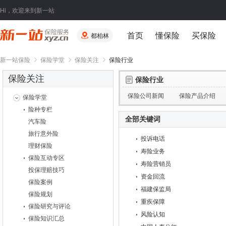
Hi，欢迎来到新一站
首页
懂保险
买保险
都柏林
新一站保险
保险学堂
保险关注
保险行业
保险关注
保险行业
保险公司新闻
保险产品介绍
保险学堂
险种专栏
全部关键词
汽车险
旅行意外险
投诉电话
理财保险
寿险业务
保险互动专区
寿险营销员
投保理赔技巧
资金回流
保险案例
福建保监局
保险规划
重疾保障
保险研究与评论
风险认知
保险知识汇总