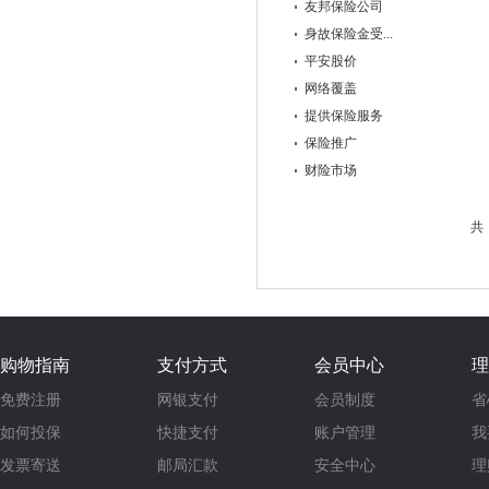
友邦保险公司
身故保险金受...
平安股价
网络覆盖
提供保险服务
保险推广
财险市场
共
购物指南
支付方式
会员中心
理
免费注册
网银支付
会员制度
省
如何投保
快捷支付
账户管理
我
发票寄送
邮局汇款
安全中心
理