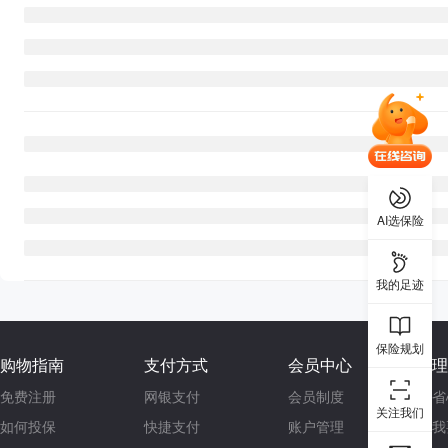
AI选保险
我的足迹
保险规划
购物指南
支付方式
会员中心
理
免费注册
网银支付
会员制度
省
关注我们
如何投保
快捷支付
账户管理
我