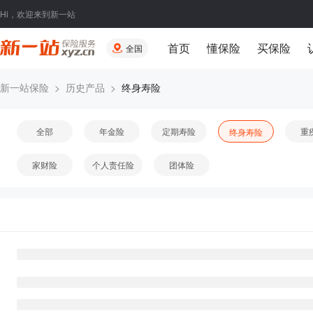
Hi，欢迎来到新一站
首页
懂保险
买保险
全国
新一站保险
>
历史产品
>
终身寿险
全部
年金险
定期寿险
重
终身寿险
家财险
个人责任险
团体险