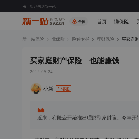
Hi，欢迎来到新一站
首页
懂保险
全国
新一站保险
>
懂保险
>
险种专栏
>
理财保险
>
买家庭财
买家庭财产保险 也能赚钱
2012-05-24
小新
客服
近来，有险企开始推出理财型家财险。今年开