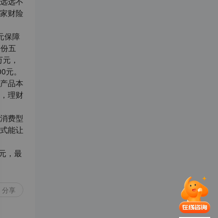
远远不
家财险
元保障
0份五
万元，
00元。
产品本
，理财
消费型
式能让
元，最
分享