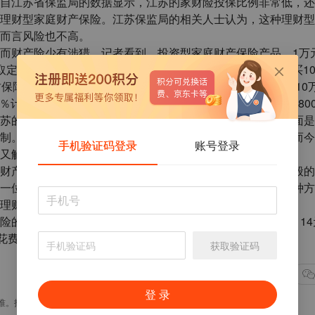
自江苏省保监局的数据显示，江苏的家财险投保比例非常低，还
理财型家庭财产保险。江苏保监局的相关人士认为，这种理财型
而言风险也不高。
而财产险少有涉猎。记者看到，投资型家庭财产保险产品，1万
定额高息收益，高于普通定期存款0.5％。举例来说，如购买1
保障金额为20万元。保险到期，投保人仍可获得保险给付金10
算，投保人预计获得的收益为10万元×(0.05+0.006)×5=280
苏的家财险销售情况不佳，投保比例很低。该人士称，一方面是
制。因为作为保险公司而言，专门去销售家财险成本很高。而今
手机验证码登录
账号登录
又解决了渠道问题，未来应该比较好推广。
财产保障，另一方面也能获得收益。不过，记者发现，和一般的
一位资深保险业内人士告诉记者，对于家财险市场而言，这种方
，理财型家财险的保障功能远低于消费型家财险。
险的最高保额都高达80多万元。以某家财险为例，最低每年114
花费也不过570元，而每年的保障则高达26万元。
获取验证码
点赞(42)
登 录
准。投资有风险，风险需自担