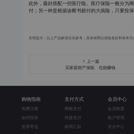
此外，最好搭配一些医疗险。医疗保险一般分为两
付；另一种是根据诊断书赔付的大病险，只要投保
友情提示：以上产品解读仅供参考，具体保障以保险条款和保单为
上一篇
买家庭财产保险 也能赚钱
购物指南
支付方式
会员中心
免费注册
网银支付
会员制度
如何投保
快捷支付
账户管理
发票寄送
邮局汇款
安全中心