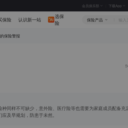
会员俱乐部
下载App
选保
买保险
认识新一站
保险产品
险
的保险警报
险种同样不可缺少，意外险、医疗险等也需要为家庭成员配备充
们应及早规划，防患于未然。