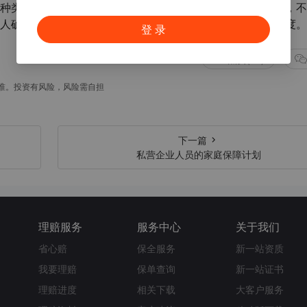
种类型：一种是补偿型，以实际发生的全部费用为赔付上限，不
人确实患上保险范围内的疾病，保险公司就会赔付相应的额度。
登 录
点赞(50)
准。投资有风险，风险需自担
下一篇
私营企业人员的家庭保障计划
理赔服务
服务中心
关于我们
省心赔
保全服务
新一站资质
我要理赔
保单查询
新一站证书
理赔进度
相关下载
大客户服务