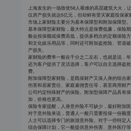
上海发生的一场致使58人罹难的高层建筑大火，
仅房产损失就达5亿元，但却鲜有受灾家庭投保家
市场上家财险主要分为基本保障型和附加保障型。
基本保障型家财险，最大特点是保费低廉，保险期
般会按保额或保费高低，提供多档次的定额保险方
和文化娱乐用品等，同时还可附加盗抢险、管道破
产损失。
家财险的费率一般在千分之二左右，也就是说，年
还为客户提供了灵活选择，客户可以自主选择盗抢
费。
附加保障型家财险，是既保财产又保人身的组合家
伤害和居家责任、家庭雇佣责任等，甚至商用财产
公司约定特殊财产的保险。附加型保障产品具有保
加，价格也更高。
保险专家提醒，人身意外险不可缺少，最好附加医
对于意外险来说，普通人一般只需要投保一份额度
人士可以选择专门的旅游意外险。对于一些特定人
综合保障计划，它一般提供意外伤害、意外医疗等