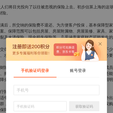
让人们将目光投向了以往被忽视的保险上去。初步估算上海的这
财险。
满后，所交纳的保险费不退还。为方便客户投保，基本保障型家
案。保障范围可以包括房屋、房屋附属物、房屋装修、家具、家
裂及水渍保险、现金损失保险等，几乎涵盖家庭财产可能发生的
交保费一百元，大约可以获得限额五万元的家财保障。而且不少
、水灾、管道破裂等保障项目中的一项或多项，从而减少不必要
财险，针对投保人的房屋和家庭财产提供保障，还增加家庭成员
手机验证码登录
账号登录
、搬迁费用等新的保障项目也都列入保险范围。此外，客户还能
障全面、灵活度高的特点。比起基本保障型家财险，保障范围明
疗险，购买时看价格、看服务，买到最合适的险种。
适中的意外险就足够，交通意外险适合经常出差的人，经常外出
群，比如儿童，对于意外伤害方面的保障需求较大，专家建议购
获取验证码
保障。