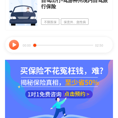
自驾出行-驾游神州境内自驾旅
行保险
不限医保
保意外、急性病
拖车、快修等抛锚救援
本市可保
00:00
02:50