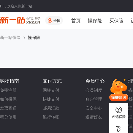
Hi，欢迎来到新一站
首页
懂保险
买保险
全国
新一站保险
>
懂保险
购物指南
支付方式
会员中心
理
免费注册
网银支付
会员制度
省
如何投保
快捷支付
账户管理
我
发票寄送
邮局汇款
安全中心
理
AI选保险
积分使用
银行转账
邀请好友
理
理