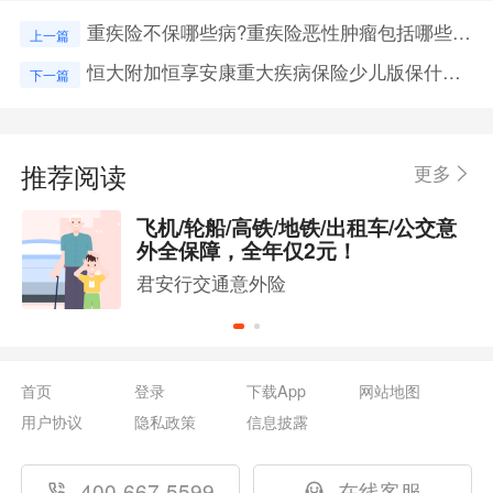
重疾险不保哪些病?重疾险恶性肿瘤包括哪些种类?
上一篇
恒大附加恒享安康重大疾病保险少儿版保什么风险？
下一篇
推荐阅读
更多
飞机/轮船/高铁/地铁/出租车/公交意
外全保障，全年仅2元！
君安行交通意外险
首页
登录
下载App
网站地图
用户协议
隐私政策
信息披露
400-667-5599
在线客服