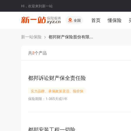
Hi，欢迎来到新一站
首页
懂保险
全国
新一站保险
>
都邦财产保险股份有限...
共
2
个产品
都邦诉讼财产保全责任险
实力品牌、承保政策灵活、报价快
保险期限：1-365天或1年
都邦安装工程一切险