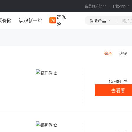
会员俱乐部
下载App
选保
买保险
认识新一站
保险产品
险
综合
热销
157
份已售
去看看