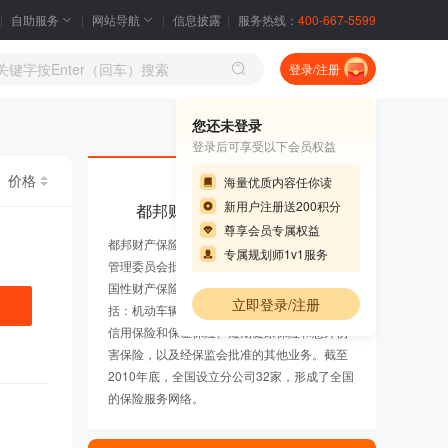
自助服务
网站导航
信息披露
服务热线：
400-667-5599
登录/注册
您还未登录
登录后可享受以下会员权益
价格
海量优质内容任你读
新用户注册送200积分
都邦财产保险股份有限公司
尊享会员专属权益
都邦财产保险股份有限公司是经中国保险监督
专属规划师1v1服务
管理委员会批准，于2005年10月19日开业的全
国性财产保险公司。公司的主要经营范围包
立即登录/注册
括：机动车辆保险、财产损失险、责任保险、
信用保险和保证保险、短期健康保险和意外伤
害保险，以及经保监会批准的其他业务。截至
2010年底，全国设立分公司32家，形成了全国
的保险服务网络。