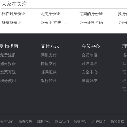
大家在关注
补临时身份证
丢失身份证
过期的身份证
换身
身份身份证
身份证 挂失 ...
身份证换号码
身份证
购物指南
支付方式
会员中心
理
免费注册
网银支付
会员制度
省
如何投保
快捷支付
账户管理
我
发票寄送
邮局汇款
安全中心
理
积分使用
银行转账
邀请好友
理
理
关于我们
动态公告
帮助中心
联系我们
法律声明
用户协议
隐私策略