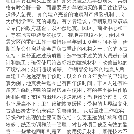
项目需要在购买主要险种如火灾险之后单独购买，其价
格有时会翻一番，而需要另外单独购买的项目往往易被
投保人忽视。 如何建立完善的地震财产保险机制，成
为伊朗学者研究的课题。有学者建议，伊朗政府应该成
立专门的政府基金，以补偿地震居民区、商业中心和工
厂等在地震中遭受的损失。 视地震规模不同，伊朗地
震灾区的重建工作一般持续半年到１０年时间不等。伊
斯兰革命住房基金会是负责重建的机构之一，它的职责
包括：监督重建建筑质量；选择技术过关的人员进行设
计和施工；确保使用符合标准的建筑材料；改善当地的
环境结构；处罚违规者等。 伊朗部分地区的地震灾后
重建工作远远落后于预期，以２００３年发生的巴姆地
震为例，地震发生迄今已有四年多时间，市区内还有许
多灾后临时搭建的简易房屋在使用，有的甚至被用作诊
所和商铺；市区内出现不少烂尾楼；当地物价过高，失
业率居高不下；卫生设施恢复缓慢；受损的世界级文化
古迹巴姆古堡仍未得到妥善修复。 灾后重建工作在实
际操作中出现的主要问题包括：负责重建的机构和项目
较多，缺乏协调和统一管理；对各种项目缺乏有效的监
管；一些承包商唯利是图，使用劣质材料，雇佣技术不