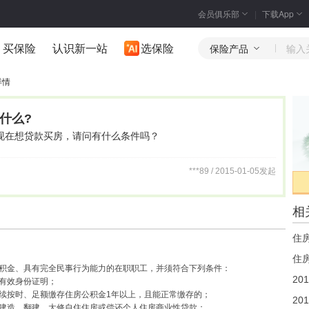
会员俱乐部
下载App
买保险
认识新一站
选保险
保险产品
详情
什么?
现在想贷款买房，请问有什么条件吗？
***89 / 2015-01-05发起
相
住
积金、具有完全民事行为能力的在职职工，并须符合下列条件：
有效身份证明；
按时、足额缴存住房公积金1年以上，且能正常缴存的；
造、翻建、大修自住住房或偿还个人住房商业性贷款；