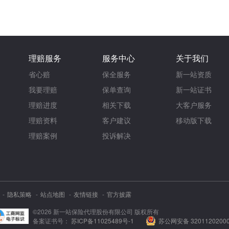
理赔服务
服务中心
关于我们
省心赔
保全服务
新一站资质
我要理赔
保单查询
新一站证书
理赔进度
相关下载
大客户服务
理赔资料
客户建议
移动版下载
理赔案例
投诉解决
隐私策略
站点地图
友情链接
官方披露
©
2026
新一站保险代理股份有限公司 版权所有
备案证书号：
苏ICP备11025489号-1
苏公网安备 3201120200