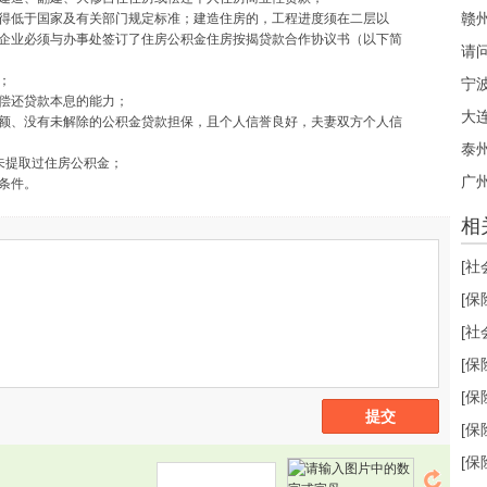
低于国家及有关部门规定标准；建造住房的，工程进度须在二层以
企业必须与办事处签订了住房公积金住房按揭贷款合作协议书（以下简
；
宁
偿还贷款本息的能力；
大
、没有未解除的公积金贷款担保，且个人信誉良好，夫妻双方个人信
泰
提取过住房公积金；
条件。
相
[社
[保
[社
[保
[保
提交
[保
[保