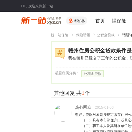
Hi，欢迎来到新一站
首页
懂保险
都柏林
新一站保险
保险话题
公积金贷款
话题
赣州住房公积金贷款条件是
我在赣州已经交了三年的公积金，
话题所属分类：
公积金贷款
其他回复 共
1
个
热心网友
2015-01-06
您好，贷款对象是按规定缴存住房公
（一）具有本市常住户口或其它
（二）职工本人及其所在单位连续
（三）在本市行政区域内购买、建