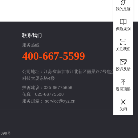
我的足迹
保险规划
联系我们
服务热线
关注我们
400-667-5599
投诉反馈
公司地址：江苏省南京市江北新区丽景路7号焦点
科技大厦东塔4楼
投诉建议：025-66775656
返回顶部
传真：025-66775500
服务邮箱：
service@xyz.cn
关闭
0098号