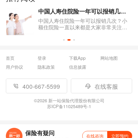
中国人寿住院险一年可以报销几次？报销比例是多少？
中国人寿住院险一年可以报销几次？小
额住院险一直以来都是大家非常关注的
一类保险产品，因为它保费低，且保障
的是日常的一些感冒发烧，小病小伤之
类的报销，非常实用。像中国人寿的一
款住院险产品近来就广受关注，那它一
首页
登录
下载App
网站地图
年到底可以报销几次呢？报销比例是多
少？今天我们就来了解一下。
用户协议
隐私政策
信息披露
400-667-5599
在线客服
©
2026
新一站保险代理股份有限公司
苏ICP备11025489号-1
保险有疑问
在线咨询
立即预约