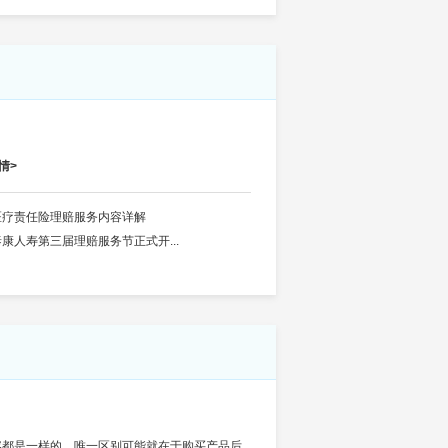
情>
医疗责任险理赔服务内容详解
泰康人寿第三届理赔服务节正式开...
容都是一样的，唯一区别可能就在于购买产品后