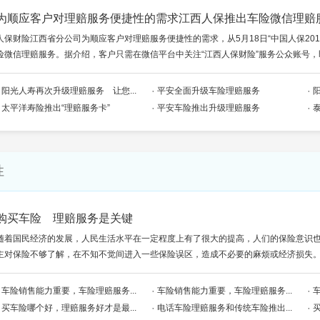
为顺应客户对理赔服务便捷性的需求江西人保推出车险微信理赔
人保财险江西省分公司为顺应客户对理赔服务便捷性的需求，从5月18日“中国人保20
险微信理赔服务。据介绍，客户只需在微信平台中关注“江西人保财险”服务公众账号，即.
阳光人寿再次升级理赔服务 让您...
平安全面升级车险理赔服务
太平洋寿险推出“理赔服务卡”
平安车险推出升级理赔服务
性
购买车险 理赔服务是关键
随着国民经济的发展，人民生活水平在一定程度上有了很大的提高，人们的保险意识
主对保险不够了解，在不知不觉间进入一些保险误区，造成不必要的麻烦或经济损失
车险销售能力重要，车险理赔服务...
车险销售能力重要，车险理赔服务...
买车险哪个好，理赔服务好才是最...
电话车险理赔服务和传统车险推出...
买