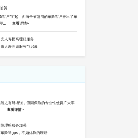
服务
15客户节”起，面向全省范围的车险客户推出了车
..
查看详情>
阳光人寿提高理赔服务
泰康人寿理赔服务节启幕
也随之有所增强，但因保险的专业性使得广大车
。
查看详情>
车险理赔服务加强
车险送gps，不如优质的理赔...