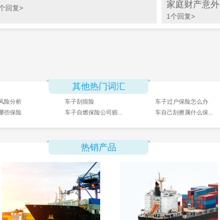
家庭财产意外
1个回复>
1个回复>
其他热门词汇
风险分析
车子刮痕险
车子过户保险怎么办
哪些保险
车子自燃保险公司赔...
车自己刮擦属什么保...
热销产品