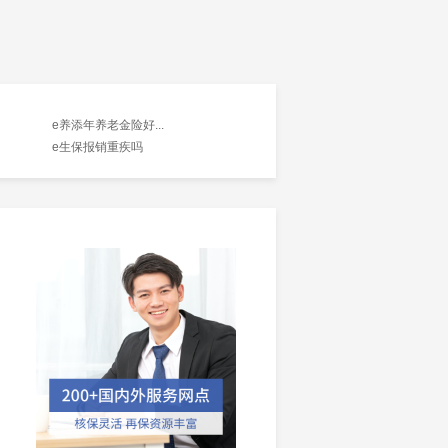
e养添年养老金险好...
e生保报销重疾吗