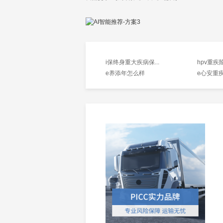
i保终身重大疾病保...
hpv重疾
e养添年怎么样
e心安重