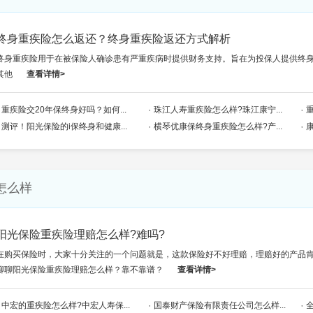
终身重疾险怎么返还？终身重疾险返还方式解析
终身重疾险用于在被保险人确诊患有严重疾病时提供财务支持。旨在为投保人提供终
其他
查看详情>
重疾险交20年保终身好吗？如何...
珠江人寿重疾险怎么样?珠江康宁...
重
测评！阳光保险的i保终身和健康...
横琴优康保终身重疾险怎么样?产...
怎么样
阳光保险重疾险理赔怎么样?难吗?
在购买保险时，大家十分关注的一个问题就是，这款保险好不好理赔，理赔好的产品
聊聊阳光保险重疾险理赔怎么样？靠不靠谱？
查看详情>
中宏的重疾险怎么样?中宏人寿保...
国泰财产保险有限责任公司怎么样...