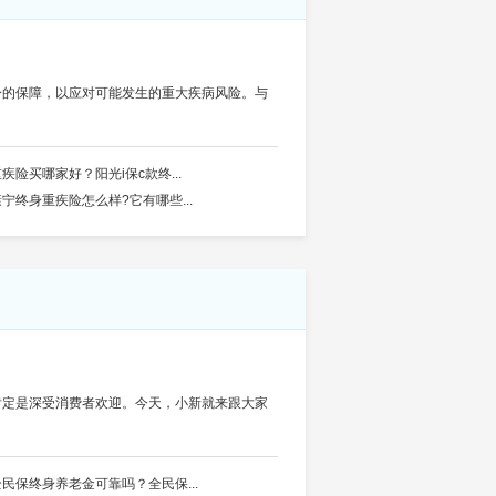
身的保障，以应对可能发生的重大疾病风险。与
疾险买哪家好？阳光i保c款终...
康宁终身重疾险怎么样?它有哪些...
肯定是深受消费者欢迎。今天，小新就来跟大家
全民保终身养老金可靠吗？全民保...