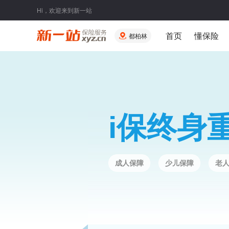
Hi，欢迎来到新一站
首页
懂保险
都柏林
i保终身
成人保障
少儿保障
老