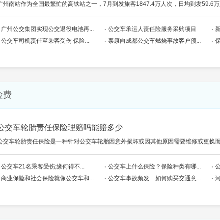
广州南站作为全国最繁忙的高铁站之一，7月到发旅客1847.4万人次，日均到发59.6
广州公交集团实现公交退役电池再...
公交车承运人责任险服务采购项目
公交车司机责任至乘客受伤 保险...
泰康向成都公交车燃烧事故客户预...
险费
公交车轮胎责任保险理赔吗能赔多少
公交车轮胎责任保险是一种针对公交车轮胎因意外损坏或因其他原因需要维修或更换
公交车21名乘客受伤;缘何得不...
公交车上什么保险？保险种类有哪...
公
商业保险和社会保险就像公交车和...
公交车事故频发 如何购买交通意...