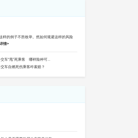
这样的例子不胜枚举。然如何规避这样的风险
详情>
交车“甩”死乘客 哪样险种可...
公交车自燃死伤乘客咋索赔？