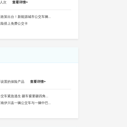
万人次
查看详情>
新政策出台！新能源城市公交车辆...
保险搭上免费公交卡
而设置的保险产品
查看详情>
交车紧急逃生 砸车窗要砸四角...
河南伊川县一辆公交车与一辆中巴...