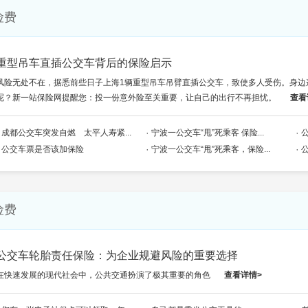
险费
重型吊车直插公交车背后的保险启示
风险无处不在，据悉前些日子上海1辆重型吊车吊臂直插公交车，致使多人受伤。身边
呢？新一站保险网提醒您：投一份意外险至关重要，让自己的出行不再担忧。
查看
成都公交车突发自燃 太平人寿紧...
宁波一公交车“甩”死乘客 保险...
公
公交车票是否该加保险
宁波一公交车“甩”死乘客，保险...
险费
公交车轮胎责任保险：为企业规避风险的重要选择
在快速发展的现代社会中，公共交通扮演了极其重要的角色
查看详情>