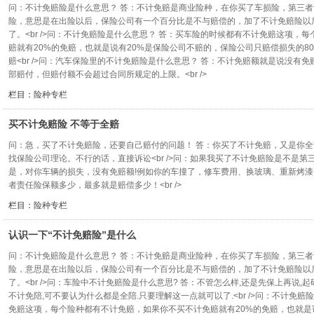
问：不计免赔险是什么意思？ 答：不计免赔是商业险种，在你买了车损险，第三
险，意思是在出险以后，保险公司有一个百分比是不与赔偿的，加了不计免赔险以
了。<br />问：不计免赔险是什么意思？ 答：买车险的时候都有不计免赔这项，
赔就有20%的免赔，也就是说有20%是保险公司不赔的，保险公司只赔偿损失的8
赔<br />问：汽车保险里的不计免赔险是什么意思？ 答：不计免赔额就是说没有
部赔付，但赔付额不会超过合同所规定的上限。<br />
栏目：
险种专栏
买不计免赔险 不等于全赔
问：急，买了不计免赔险，还要自己赔付的问题！ 答：你买了不计免赔，又是你
找保险公司理论。不行的话，直接诉讼<br />问：如果我买了不计免赔险是不是第三
是，对你车辆的损失，没有免赔额!例如你的车撞了，修车费用、换玻璃、重新烤
者责任险保额多少，最多就是赔偿多少！<br />
栏目：
险种专栏
认识一下“不计免赔险”是什么
问：不计免赔险是什么意思？ 答：不计免赔是商业险种，在你买了车损险，第三
险，意思是在出险以后，保险公司有一个百分比是不与赔偿的，加了不计免赔险以
了。<br />问：车险中不计免赔险是什么意思? 答：不管怎么样,还是先保上再说,
不计免陪,可不要认为什么都是全陪.只要理解这一点就可以了.<br />问：不计免
免赔这项，每个险种都有不计免赔，如果你不买不计免赔就有20%的免赔，也就是