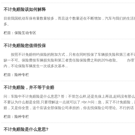
不计免赔险该如何解释
目前我国机动车保有量数量较多，而且这个数量还在不断增加，汽车与我们的生活
多。
栏目：
保险互动专区
不计免赔险您值得投保
按照不计免赔特约保险的附加方式，只有在同时投保了车辆损失险和第三者不
缺一不可。保险费按车辆损失险和第三者责任险保险费之和的20%收取。 办理
内，不论保险车辆发生一次或多次基本...
栏目：
险种专栏
不计免赔险，并不等于全赔
问：车险中不计免赔险是什么意思? 答：不管怎么样,还是先保上再说,起码没有那么多
不要认为什么都是全陪.只要理解这一点就可以了.<br />问：急，买了不计免赔险
赔，又是你全责，这个应该全部保险公司承担的，你去找保险公司理论。不行的话，直接
栏目：
险种专栏
不计免赔险是什么意思?