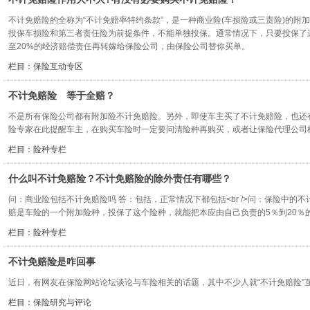
不计免赔险的全称为“不计免赔率特约条款”，是一种商业险(车损险或三责险)的附
投保车损险和第三者责任险为前提条件，不能单独投保。通常情况下，只要投保了
至20%的经济赔偿责任再转嫁给保险公司，由保险公司替你买单。
栏目：
保险互动专区
不计免赔险 等于全赔？
不是所有保险公司都有附加险不计免赔险。另外，即使车主买了不计免赔险，也还有
险专家在此提醒车主，在购买车险时一定要问清险种再购买，或者让保险代理公司
栏目：
险种专栏
什么叫不计免赔险？不计免赔险的除外责任有哪些？
问：商业险包括不计免赔险吗 答：包括，正常情况下都包括<br />问：保险中的
赔是车险的一个附加险种，投保了这个险种，就能把本应由自己负责的5％到20％的赔偿责
栏目：
险种专栏
不计免赔险是咋回事
近日，有网友在保险网站论坛谈论与车险相关的话题，其中不少人就“不计免赔险”互
栏目：
保险研究与评论