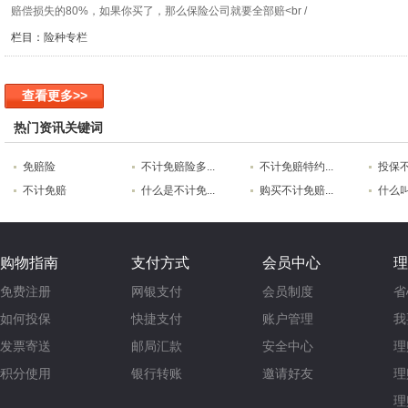
赔偿损失的80%，如果你买了，那么保险公司就要全部赔<br /
栏目：
险种专栏
查看更多>>
热门资讯关键词
免赔险
不计免赔险多...
不计免赔特约...
投保不
不计免赔
什么是不计免...
购买不计免赔...
什么叫
购物指南
支付方式
会员中心
理
免费注册
网银支付
会员制度
省
如何投保
快捷支付
账户管理
我
发票寄送
邮局汇款
安全中心
理
积分使用
银行转账
邀请好友
理
理