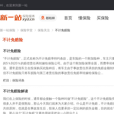
Hi，欢迎来到新一站
首页
懂保险
买保险
都柏林
新一站保险
保险学堂
保险关注
不计免赔险
不计免赔险
不计免赔险
“不计免赔险”，正式名称为不计免赔率特约条款，是车险的一个附加险种，车主只
的5％到20％的赔偿责任再转嫁给保险公司。由于这个附加险保障全面，而费率却
迎。通常是指车主在投保购买此险种后，将车主由于事故责任所承担的免赔金额转
但不计免赔险只将车损险与第三者责任险的事故责任免赔率转嫁给保险公...
栏目：
保险词条
不计免赔险解读
我们在上保险的时候，通常都会接触一个险种叫做“不计免赔险”，这个不计免赔险
很多人并不是很熟知，那么今天我们就来为大家介绍。什么是不计免赔，不计免赔
共担原则，也就是在事故发生后，投保人也要承担一定比例的损失金额，目的就在
险。那么这个“不计免赔”主要作用就是把这一小部分个人...