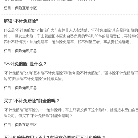
栏目：
保险互动专区
解读“不计免赔险”
什么是“不计免赔险”？相信广大车友并非人人都清楚。“不计免赔险”其实是附加险
种，一旦发生出险，车主就能把本应由自己负责的5%到20%的赔偿责任，再转嫁
四种不赔情况：加扣免赔率、附加险免赔率、找不到第三者、事故责任难确定。
栏目：
保险知识汇总
“不计免赔险”是什么？
“不计免赔险”分为“基本险不计免赔险”和“附加险不计免赔险”，“基本险不计免赔
购买“附加险不计免赔险”来转嫁风险。
栏目：
保险知识汇总
买了“不计免赔险”能全赔吗？
“不计免赔险”是车险的一个附加险种，车主只要投保了这个险种，就能把本应由自己
险公司。但买了“不计免赔险”就能全赔吗？
栏目：
保险互动专区
不计免赔险作用大不大?有没有必要购买不计免赔险？