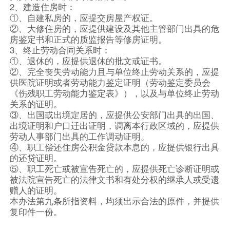
2、建造住房时：
①、自建私房的，应提交房屋产权证。
②、大修住房的，应提供建设及其他主管部门出具的危
房鉴定书和正式的质监报告等修房证明。
3、终止劳动合同关系时：
①、退休的，应提供退休的批文或证书。
②、完全丧失劳动能力且与单位终止劳动关系的，应提
供医院证明或者劳动能力鉴定证明（劳动鉴定委员会
《伤残职工劳动能力鉴定表》），以及与单位终止劳动
关系的证明。
③、出国或出境定居的，应提供公安部门出具的出国、
出境证明和户口迁出证明，调离本行政区域的，应提供
劳动人事部门出具的工作调动证明。
④、职工偿还住房公积金贷款本息的，应提供银行出具
的还贷证明。
⑤、职工死亡或被宣告死亡的，应提供死亡诊断证明或
被法院宣告死亡的法律文书和有处分权的继承人或受遗
赠人的证明。
本办法第九条所指资料，均须出示合法的原件，并提供
复印件一份。