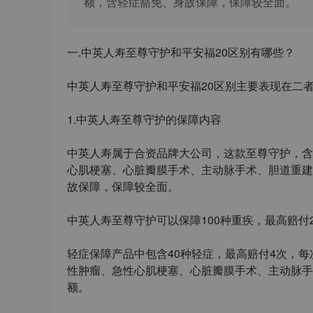
额，含轻症豁免、身故保障，保障较全面。
一
.
中英人寿至尊守护和平安福
20
区别
有哪些？
中英人寿至尊守护和平安福
20
区别主要表现在二
1.
中英人寿至尊守护
的保障内容
中英人寿属于合资品牌大公司，这款至尊守护，含
心肌梗塞、心脏瓣膜手术、主动脉手术、胆道重建
故保障，保障较全面。
中英人寿至尊守护可以保障
100
种重疾，最高赔付
轻症保障产品中包含
40
种轻症，最高赔付
4
次，每
性肿瘤、急性心肌梗塞、心脏瓣膜手术、主动脉手
额。