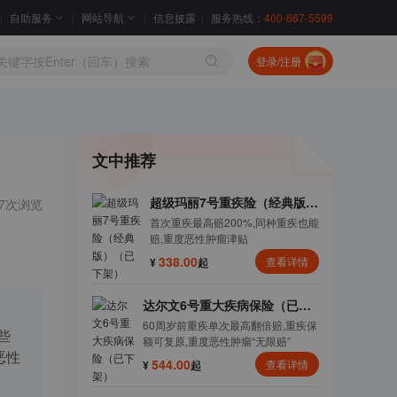
自助服务
网站导航
信息披露
服务热线：
400-667-5599
登录/注册
文中推荐
超级玛丽7号重疾险（经典版）
27次浏览
（已下架）
首次重疾最高赔200%,同种重疾也能
赔,重度恶性肿瘤津贴
338.00
查看详情
¥
起
达尔文6号重大疾病保险（已下
架）
60周岁前重疾单次最高翻倍赔,重疾保
些
额可复原,重度恶性肿瘤“无限赔”
恶性
544.00
查看详情
¥
起