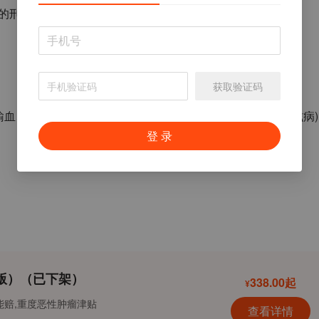
的刑事强制措施
;
获取验证码
输血、因职业关系、 器官移植导致的艾滋病病毒感染或患艾滋病
)
登 录
版）（已下架）
338.00起
¥
能赔,重度恶性肿瘤津贴
查看详情