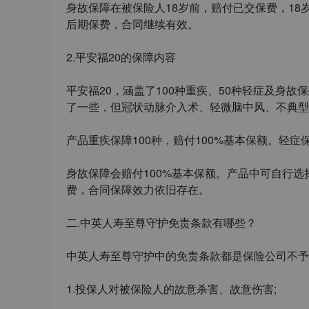
身故保障在被保险人
18
岁前，赔付已交保费，
18
后期保费，合同继续有效。
2.
平安福
20
的保障内容
平安福
20
，涵盖了
100
种重疾、
50
种轻症及身故保
了一些，但冠状动脉介入术、轻微脑中风、不典型
产品重疾保障
100
种，赔付
100%
基本保额。轻症
身故保障会赔付
100%
基本保额。产品中可自行选
费，合同保障效力依旧存在。
二
.
中英人寿至尊守护免责条款有哪些
？
中英人寿至尊守护中的免责条款都是保险公司不予
1
.
投保人对被保险人的故意杀害、故意伤害
;