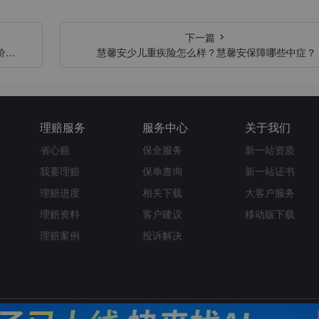
下一篇
价值
慧馨安少儿重疾险怎么样？慧馨安保障哪些中症？
理赔服务
服务中心
关于我们
省心赔
保全服务
新一站资质
我要理赔
保单查询
新一站证书
理赔进度
相关下载
大客户服务
理赔资料
客户建议
移动版下载
理赔案例
投诉解决
隐私策略
站点地图
友情链接
官方披露