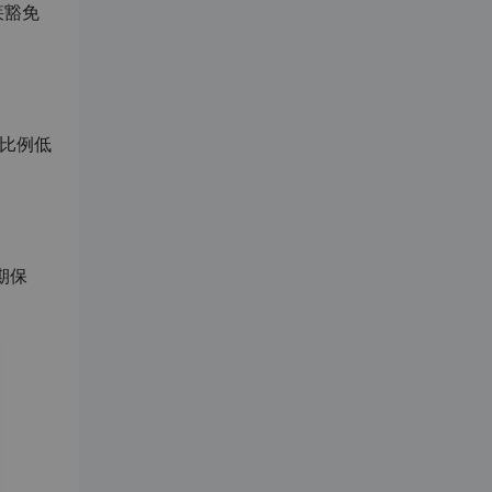
疾豁免
比例低
期保