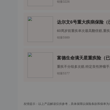
销量
3226
达尔文6号重大疾病保险（
60周岁前重疾单次最高翻倍赔,重疾
销量
5989
富德生命满天星重疾险（已
重疾不分组多次赔,特定良性肿瘤手
销量
5377
友情提示：以上产品解读仅供参考，具体保障以保险条款和保单为