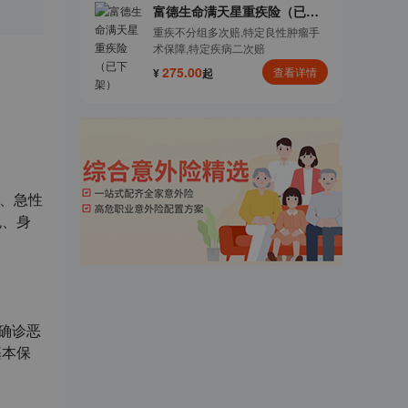
富德生命满天星重疾险（已下
架）
重疾不分组多次赔,特定良性肿瘤手
术保障,特定疾病二次赔
275.00
查看详情
¥
起
、急性
免、身
确诊恶
基本保