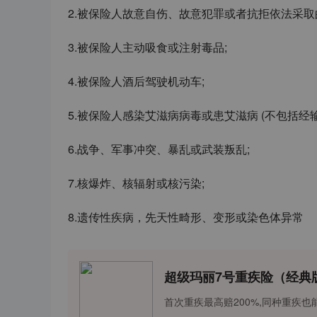
2
.
被保险人故意自伤、故意犯罪或者抗拒依法采取
3
.
被保险人主动吸食或注射毒品
;
4
.
被保险人酒后驾驶机动车
;
5
.
被保险人感染艾滋病病毒或患艾滋病
(
不包括经
6.
战争、军事冲突、暴乱或武装叛乱
;
7
.
核爆炸、核辐射或核污染
;
8
.
遗传性疾病，先天性畸形、变形或染色体异常
超级玛丽7号重疾险（经典
首次重疾最高赔200%,同种重疾也