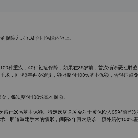
者的保障方式以及合同保障内容上。
100
种重疾，
40
种轻症保障，如果在
85
岁前，首次确诊恶性肿瘤
手术，间隔
3
年再次确诊，额外赔付
100%
基本保额，含轻症豁
2
次，每次赔付
100%
基本保额。
次赔付
20%
基本保额。特定疾病关爱金对于被保险人
85
岁前首次
术、胆道重建手术的情形，间隔
3
年再次确诊，额外赔付
100%