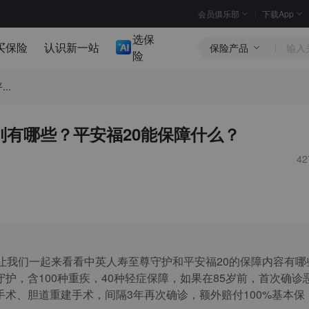
会员俱乐部
下载App
选保
买保险
认识新一站
保险产品
险
..
别有哪些？平安福20能保障什么？
4
让我们一起来看看中英人寿至尊守护和平安福20的保障内容有哪
护，含100种重疾，40种轻症保障，如果在85岁前，首次确诊
术、胆道重建手术，间隔3年再次确诊，额外赔付100%基本保