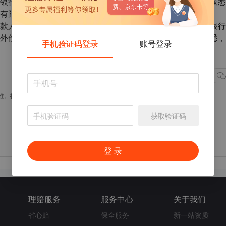
银行还贷而担心收回房屋了。记者近日从农业银行重庆分行获悉
有限公司与农行合作推出了意外伤害还贷保险。
款人因意外伤害导致还款能力丧失或下降时，用于偿还所欠银行
外伤害后仍需由其本人或其财产共有人继续供款的困境。据悉，
手机验证码登录
账号登录
点赞(30)
准。投资有风险，风险需自担
获取验证码
下一篇
学生意外伤害可享受医保保障
登 录
理赔服务
服务中心
关于我们
省心赔
保全服务
新一站资质