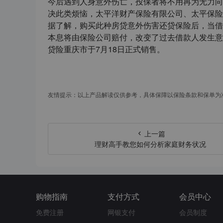
今后遇到人身意外伤亡，投保者将不用再为无力向
决此类烦恼，太平洋财产保险有限公司、太平保险
据了解，购买此种房贷意外伤害还贷保险后，当借
本息将由保险公司赔付，改变了过去借款人发生意
贷险重庆市于7月18日正式销售。
友情提示：以上产品解读仅供参考，具体保障以保险条款和保单为
上一篇
理财高手教您如何分析家庭财务状况
购物指南
支付方式
会员中心
免费注册
网银支付
会员制度