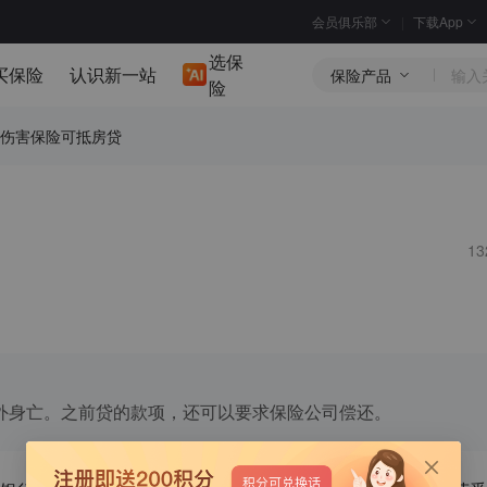
会员俱乐部
下载App
选保
买保险
认识新一站
保险产品
险
伤害保险可抵房贷
1
外身亡。之前贷的款项，还可以要求保险公司偿还。