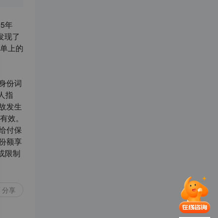
5年
发现了
单上的
身份词
人指
故发生
有效。
给付保
份额享
或限制
分享