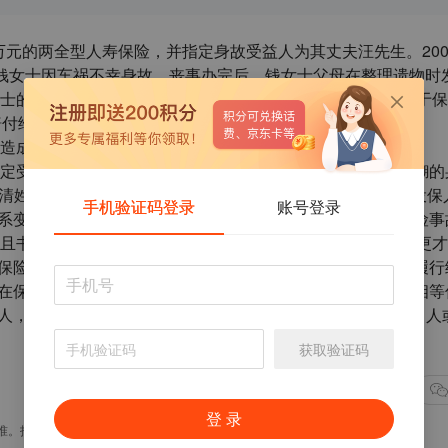
0万元的两全型人寿保险，并指定身故受益人为其丈夫汪先生。200
钱女士因车祸不幸身故。丧事办完后，钱女士父母在整理遗物时
士的前夫知道此事后，也同时提出了领取保险金的申请。由于保
赔付给钱女士的前夫，钱女士的父母表示难以接受这个事实。
造成的。
定受益人时，应注意以下几点：1.指定要明确。避免使用模糊的
确写清姓名，否则容易引起遗产纠纷。2.受益人应由被保险人或投保
手机验证码登录
账号登录
关系变化后要及时变更受益人。投保后，在被保险人生存，保险事
且书面形式通知保险公司。由保险公司在保单上批注后，变更才
，保险金作为被保险人的遗产，由保险人向被保险人的继承人履行
应在保单上写明各人的受益顺序和受益份额，否则受益人按照相等
的人，如父母、配偶或孩子。7.如果被保险人为无民事行为能力人
获取验证码
点赞(45)
登 录
准。投资有风险，风险需自担