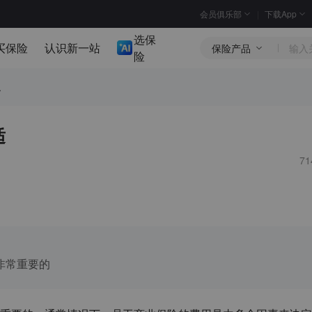
会员俱乐部
下载App
选保
买保险
认识新一站
保险产品
险
.
适
7
非常重要的