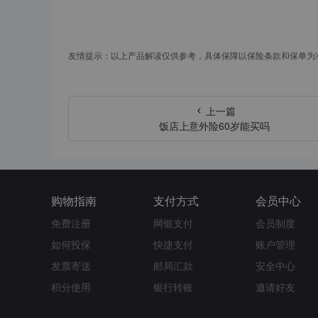
友情提示：以上产品解读仅供参考，具体保障以保险条款和保单为
上一篇
饭店上意外险60岁能买吗
购物指南
支付方式
会员中心
免费注册
网银支付
会员制度
如何投保
快捷支付
账户管理
发票寄送
邮局汇款
安全中心
积分使用
银行转账
邀请好友