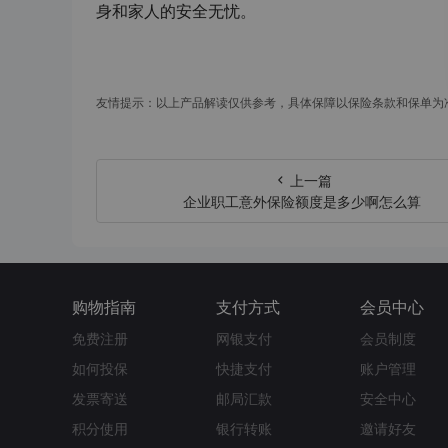
身和家人的安全无忧。
友情提示：以上产品解读仅供参考，具体保障以保险条款和保单为
上一篇
企业职工意外保险额度是多少啊怎么算
购物指南
支付方式
会员中心
免费注册
网银支付
会员制度
如何投保
快捷支付
账户管理
发票寄送
邮局汇款
安全中心
积分使用
银行转账
邀请好友