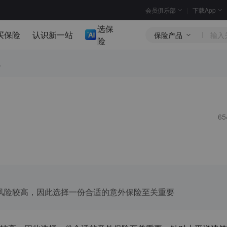
会员俱乐部
下载App
选保
买保险
认识新一站
保险产品
险
.
6
风险较高，因此选择一份合适的意外保险至关重要