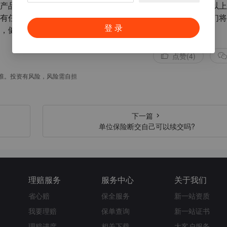
产品，确保员工在工作中能够得到及时的帮助和保障。希望以上
有任何疑问或需要进一步咨询，请随时与保险专家联系，他们将
登 录
，健康平安！
点赞(4)
准。投资有风险，风险需自担
下一篇
单位保险断交自己可以续交吗?
理赔服务
服务中心
关于我们
省心赔
保全服务
新一站资质
我要理赔
保单查询
新一站证书
理赔进度
相关下载
大客户服务