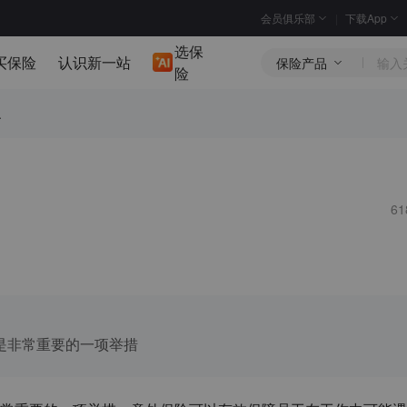
会员俱乐部
下载App
选保
买保险
认识新一站
保险产品
险
.
6
是非常重要的一项举措