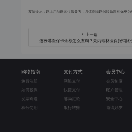
友情提示：以上产品解读仅供参考，具体保障以保险条款和保单为
上一篇
连云港医保卡余额怎么查询？亮丙瑞林医保报销比
多少？
购物指南
支付方式
会员中心
免费注册
网银支付
会员制度
如何投保
快捷支付
账户管理
发票寄送
邮局汇款
安全中心
积分使用
银行转账
邀请好友