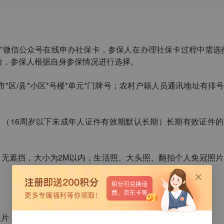
保
”
微信公众号在线申办社保卡，参保人在办理社保卡过程中需选
险，参保人根据自身参保情况进行选择。
市
*
区
/
县
*
小区
*
号楼
*
单元
*
门牌号；农村户籍人员通讯地址有排号
。（
16
周岁以下未成年人证件有效期默认长期）长期有效证件的
、无遮挡，大小为
2M
以内，生活照、大头照、翻拍个人免冠照片
照片，无需本人照片；