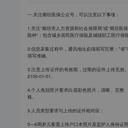
一
.
关注
廊坊医保公众号
，可以注意以下事项：
1.
关注
“
廊坊市人力资源和社会保障局
”
或
“
廊坊医
险种
”
：包含城乡居民医疗保险及城镇职工医疗保
2.
信息采集过程中，通讯地址必须填写完整：
*
省
*
填写准确。
3.
注意上传证件的有效期，过期的证件上传无效
2100-01-01
。
4.
个人免冠照片要求白底彩色照片，清晰、完整
格。
5.
人员类型要求与上传的证件相对应：
0—6
周岁儿童需上传户口本照片及监护人身份证