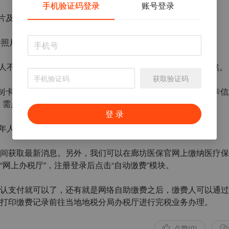
手机验证码登录
账号登录
片及监护人身份证照片；
件照片。
人不必重复办理社保卡，可按照当前参保性质使用，反之亦然。
获取验证码
制卡信息采集中制卡信息审核中
”
方可耐心等待；仅显示
“
制卡信
，需点击
“
提交
”
按钮。
登 录
年人信息，在监护人信息处填写监护人相关信息。
间获取最新消息。另外，我们可以在廊坊医保官网上缴纳医疗保
网上办税厅”，注册登录后点击“自动缴费”模块。
认支付就可以了，还有就是网络自助缴费之后，缴费人可以通过
打印缴费记录前往当地地税分局办税厅进行完税业务办理。
点赞(0)