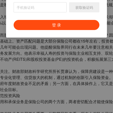
制定保险公司投资法(法律)或保险公司投资管理条例(行政法规
获取验证码
入增加很快是中国保险市场面临的问题之一，但是我们的增长却
%以上，于是要求的资金回报就会很高，资金回报要求高，可能
登 录
而股市和债市都不理想的情况下，保险投资收益会不会降低？因
基础上。资产匹配问题是大部分保险公司都在15年左右，投资都
几年可能会出现问题。他提醒保险界同行在未来几年要注意相关
务发展方向。他表示幸福人寿的投资与保险主业相互支持、双轮
产(REITS)和股权投资基金(PE)的投资机会，积极拓展第三
关注。财政部财政科学研究所所长贾康认为，保障房建设是一种
专业化管理、信贷放大的机制，通过机制的创新引入保险资金。
府年度财政资金不足的矛盾；另一方面，在具体操作上，它又是
社会目标。
范投资风险
用和承保业务是保险公司的两个方面，两者密切配合才能使保险