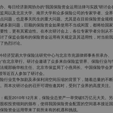
院主办、每日经济新闻协办的“我国保险资金运用法律与实践”研讨会
监局以及北京大学、南开大学和众多保险公司的专家学者、业界
点问题，也是事关民生的重大问题。尤其是在目前保险资金规模
诸多新问题，巨额的保险资金如果使用不当或闲置，都将给国家
要性，更有其紧迫性。在本次研讨会上，各位专家学者分别从不
讨了保监会颁布的保险资金运用有关规定及其适用性，对当前我
了热烈讨论。
对外经济贸易大学保险法研究中心与北京市兆源律师事务所承办、
会”在北京举行。研讨会邀请了众多来自保险监管界、保险行业与
法规部杨华柏主任、北京市保监局丁小燕局长、中国保险学会罗
教授等近百人参加了研讨会。
险行业竞争加剧及承保利润空间压缩的背景下，随着总量的不断
。而本次研讨会的召开可谓恰逢其时，受到了业界的高度关注。
截至2010年12月末，保险业总资产一举突破5万亿元大关。
股权投资细则的颁布，使得我国保险资金配置的空间基本接近国
保险资金运用带来了前所未有的机遇和挑战。