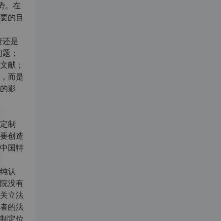
势。在
要的目
资还是
问题；
文献；
，而是
的影
定制
要创造
中国特
纯认
院没有
关立法
者的法
制定位