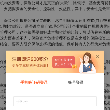
机构投资者，保险公司才是真正的“大款”，比银行、基金更有优
，要把握资金的安全性、流动性、效益性，其中，安全性是最重
，保险公司根据公司发展战略，尽早明确资金运用模式(自行投
管理能力建设。是否设立资产管理公司设计企业的最佳规模边界
管理公司，这些都需要做好成本和收益的比较，可以借鉴科斯的
这方面参差不齐，保险资产负债管理不仅是在之后的保险投资上
结合。要深入研究保单选择权的估值、保单持有人的行为对负债
保值增值、防范风险，法律保障是一个至关重要的问题。通过制
个实践问题，资金运用是一个跨学科、跨行业、跨领域的问题，
、金融机构、专家学者的多方互动，要从中国国情出发，建设有
手机验证码登录
账号登录
家的高度关注。对外经济贸易大学保险法研究中心执行主任于海
全国人大制定的《保险法》中一条规定；在行政法规层面，国务
授权条款制定了大量的具体管理办法。显然，保险资金运用的相
，不能认定行为无效，只能对违规者进行行政处罚，因此对违规
导致保险资产运用法律后果的不确定。于海纯建议，由监管部门