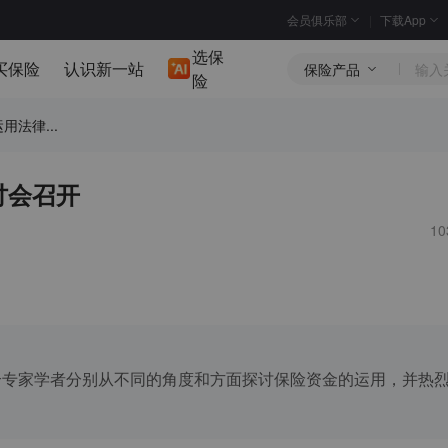
会员俱乐部
下载App
选保
买保险
认识新一站
保险产品
险
法律...
讨会召开
1
个专家学者分别从不同的角度和方面探讨保险资金的运用，并热