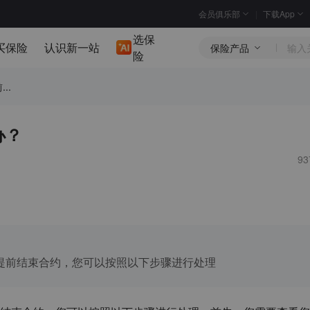
会员俱乐部
下载App
选保
买保险
认识新一站
保险产品
险
..
办？
9
提前结束合约，您可以按照以下步骤进行处理