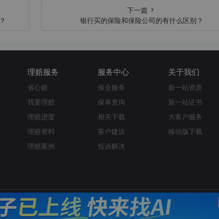
下一篇
？
银行买的保险和保险公司的有什么区别？
理赔服务
服务中心
关于我们
省心赔
保全服务
新一站资质
我要理赔
保单查询
新一站证书
理赔进度
相关下载
大客户服务
理赔资料
客户建议
移动版下载
理赔案例
投诉解决
隐私策略
站点地图
友情链接
官方披露
©
2026
新一站保险代理股份有限公司 版权所有