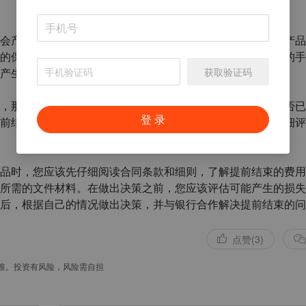
会产生一定的费用和损失。这是因为银行在您购买保险理财产品
的保障。提前结束可能会导致未来的投资收益损失或者一定的手
获取验证码
产生的损失和费用，并权衡利弊。
，那么在提前结束之前，您应该考虑您的投资时间和目标是否已
登 录
前结束可能会导致您无法获得预期的收益。因此，您需要仔细评
品时，您应该先仔细阅读合同条款和细则，了解提前结束的费用
所需的文件材料。在做出决策之前，您应该评估可能产生的损失
后，根据自己的情况做出决策，并与银行合作解决提前结束的问
点赞(3)
准。投资有风险，风险需自担