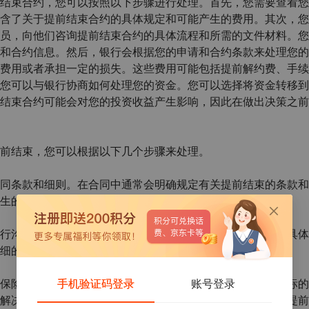
结束合约，您可以按照以下步骤进行处理。首先，您需要查看您
含了关于提前结束合约的具体规定和可能产生的费用。其次，您
员，向他们咨询提前结束合约的具体流程和所需的文件材料。您
和合约信息。然后，银行会根据您的申请和合约条款来处理您的
费用或者承担一定的损失。这些费用可能包括提前解约费、手续
您可以与银行协商如何处理您的资金。您可以选择将资金转移到
结束合约可能会对您的投资收益产生影响，因此在做出决策之前
前结束，您可以根据以下几个步骤来处理。
同条款和细则。在合同中通常会明确规定有关提前结束的条款和
生的损失等。了解这些信息对您做出决策非常重要。
行沟通。您可以咨询银行的客户服务部门，了解提前结束的具体
细的指导和帮助。
手机验证码登录
账号登录
保险理财产品的原因。这可能包括财务需求的变化、投资目标的
解决方案，例如转让投资、提供其他产品选择或协助您进行提前