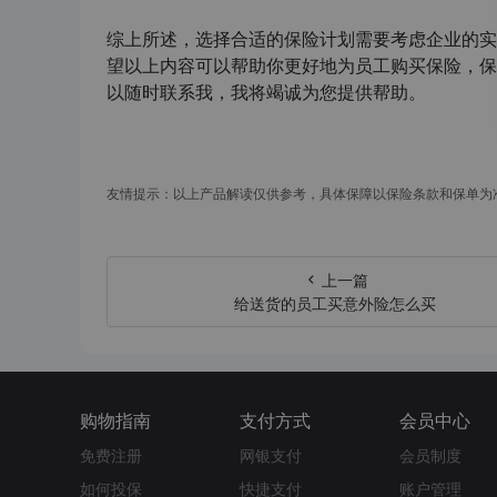
综上所述，选择合适的保险计划需要考虑企业的实
望以上内容可以帮助你更好地为员工购买保险，保
以随时联系我，我将竭诚为您提供帮助。
友情提示：以上产品解读仅供参考，具体保障以保险条款和保单为
上一篇
给送货的员工买意外险怎么买
购物指南
支付方式
会员中心
免费注册
网银支付
会员制度
如何投保
快捷支付
账户管理