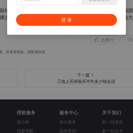
际情况、员工的需求、保险公司的信誉和产品特点等多个方面因
障员工的权益和企业的利益。如果需要进一步咨询或定制保险方
登 录
点赞(1)
准。投资有风险，风险需自担
下一篇
工地上买保险买半年多少钱合适
理赔服务
服务中心
关于我们
省心赔
保全服务
新一站资质
我要理赔
保单查询
新一站证书