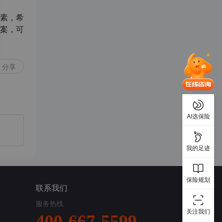
素，希
案，可
分享
AI选保险
我的足迹
保险规划
联系我们
服务热线
关注我们
400-667-5599