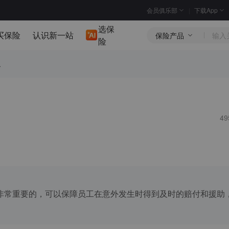
会员俱乐部
下载App
选保
买保险
认识新一站
保险产品
险
.
4
非常重要的，可以保障员工在意外发生时得到及时的赔付和援助