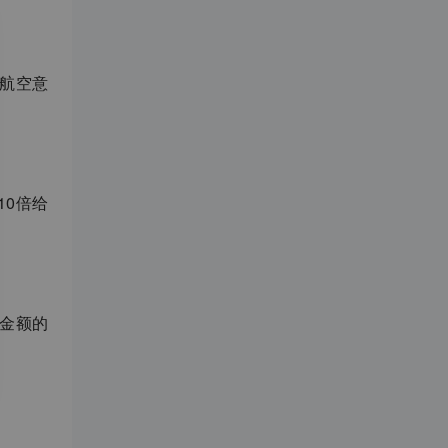
航空意
10
倍给
金额的