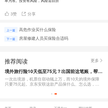
单为准。投资有风险，风险需自担
3
赞
分享
高危作业买什么保险
上一篇
房屋修建人员买保险合适吗
下一篇
推荐阅读
更多
境外旅行险10天低至75元？出国前这笔账，帮你算得明明白白
一次出境游，机票住宿动辄上万，而10天的境外保障
只要75元起。京东安联这款产品保什么、怎么选，一
篇说清楚。
首页
登录
下载App
网站地图